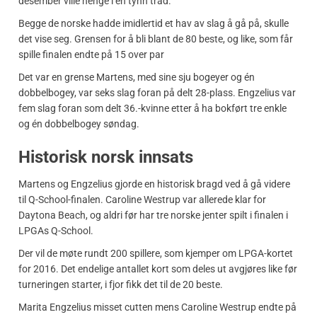
desember ville henge i en tynn tråd.
Begge de norske hadde imidlertid et hav av slag å gå på, skulle
det vise seg. Grensen for å bli blant de 80 beste, og like, som får
spille finalen endte på 15 over par
Det var en grense Martens, med sine sju bogeyer og én
dobbelbogey, var seks slag foran på delt 28-plass. Engzelius var
fem slag foran som delt 36.-kvinne etter å ha bokført tre enkle
og én dobbelbogey søndag.
Historisk norsk innsats
Martens og Engzelius gjorde en historisk bragd ved å gå videre
til Q-School-finalen. Caroline Westrup var allerede klar for
Daytona Beach, og aldri før har tre norske jenter spilt i finalen i
LPGAs Q-School.
Der vil de møte rundt 200 spillere, som kjemper om LPGA-kortet
for 2016. Det endelige antallet kort som deles ut avgjøres like før
turneringen starter, i fjor fikk det til de 20 beste.
Marita Engzelius misset cutten mens Caroline Westrup endte på