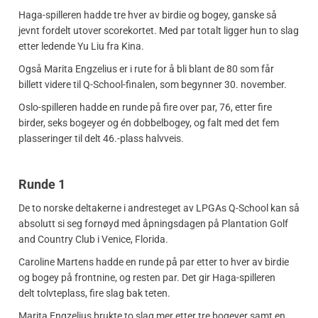
Haga-spilleren hadde tre hver av birdie og bogey, ganske så
jevnt fordelt utover scorekortet. Med par totalt ligger hun to slag
etter ledende Yu Liu fra Kina.
Også Marita Engzelius er i rute for å bli blant de 80 som får
billett videre til Q-School-finalen, som begynner 30. november.
Oslo-spilleren hadde en runde på fire over par, 76, etter fire
birder, seks bogeyer og én dobbelbogey, og falt med det fem
plasseringer til delt 46.-plass halvveis.
Runde 1
De to norske deltakerne i andresteget av LPGAs Q-School kan så
absolutt si seg fornøyd med åpningsdagen på Plantation Golf
and Country Club i Venice, Florida.
Caroline Martens hadde en runde på par etter to hver av birdie
og bogey på frontnine, og resten par. Det gir Haga-spilleren
delt tolvteplass, fire slag bak teten.
Marita Engzelius brukte to slag mer etter tre bogeyer samt en