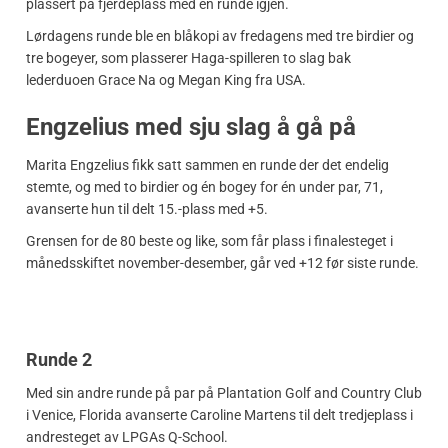
plassert på fjerdeplass med én runde igjen.
Lørdagens runde ble en blåkopi av fredagens med tre birdier og
tre bogeyer, som plasserer Haga-spilleren to slag bak
lederduoen Grace Na og Megan King fra USA.
Engzelius med sju slag å gå på
Marita Engzelius fikk satt sammen en runde der det endelig
stemte, og med to birdier og én bogey for én under par, 71,
avanserte hun til delt 15.-plass med +5.
Grensen for de 80 beste og like, som får plass i finalesteget i
månedsskiftet november-desember, går ved +12 før siste runde.
Runde 2
Med sin andre runde på par på Plantation Golf and Country Club
i Venice, Florida avanserte Caroline Martens til delt tredjeplass i
andresteget av LPGAs Q-School.