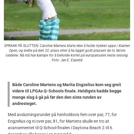
SPRAKK PÅ SLUTTEN: Caroline Martens klarte ikke å holde trykket oppe i Xiamen
Open, og endte på delt 32.-plass etter å ha ligget godt plassert de to første
rundene. Nå må hun kjempe for å beholde kortet på europatouren neste sesong.
Foto: Jan E. Espelid
Både Caroline Martens og Marita Engzelius kom seg greit
videre til LPGAs Q-Schools finale. Heldigvis hadde begge
mange slag å gå på før den den siste runden av
andresteget.
Med avslutningsrunder på henholdsvis fem over par, 77, for
Engzelius og ni over par, 81, for Martens skulle en tro at
avansementet til Q-School-finalen i Daytona Beach 2.til 6.