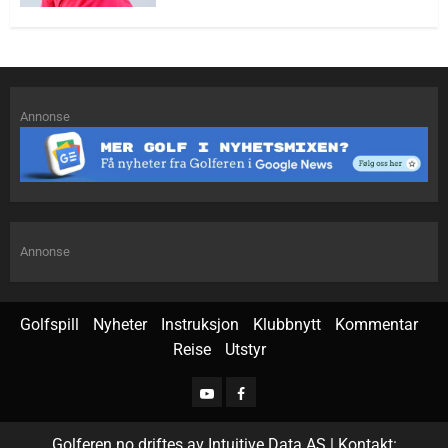
Annonse
Annonse
Golfspill
Nyheter
Instruksjon
Klubbnytt
Kommentar
Reise
Utstyr
Golferen.no driftes av Intuitive Data AS | Kontakt: