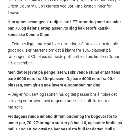
Orient Country Club i Xiamen ved Sør-Kina-kysten innenfor
Taiwan.
Hun åpnet sesongens tredje siste LET-turnering med to under
par, 70, og deler sjetteplassen, to slag bak sørafrikansk-
kinesiske Connie Chen.
— Fokuset ligger bare på hver turnering, så får vi se om det blir
godt nok, sier Martens om det å klatre fra 105.-plassen på
rankingen til 80.-plass når siste putt settes i tourfinalen i Dubai
13. desember.
Men det er jevnt på pengelisten. I skrivende stund er Martens
bare 6000 euro fra 80.-plassen. Og bare 4000 euro fra 90.-
plassen, som gir en noe lavere europatour-ranking.
— Jeg er fokusert og i sonen nå, og det passer bra å holde det
slik. Jeg er fornøyd med dagens runde i alle fall, fortsetter
Martens.
Fredagens runde inneholdt fem birdier og tre bogeyer for to
under par, 70. 27-åringen startet på hull 10, og hadde birdie på
hull 17 og 18, og også på hennes siste hull for dagen, hull 9.