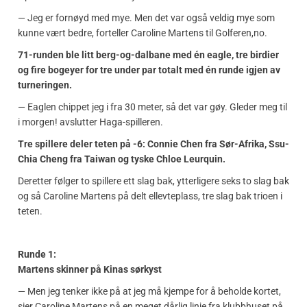
— Jeg er fornøyd med mye. Men det var også veldig mye som
kunne vært bedre, forteller Caroline Martens til Golferen,no.
71-runden ble litt berg-og-dalbane med én eagle, tre birdier
og fire bogeyer for tre under par totalt med én runde igjen av
turneringen.
— Eaglen chippet jeg i fra 30 meter, så det var gøy. Gleder meg til
i morgen! avslutter Haga-spilleren.
Tre spillere deler teten på -6: Connie Chen fra Sør-Afrika, Ssu-
Chia Cheng fra Taiwan og tyske Chloe Leurquin.
Deretter følger to spillere ett slag bak, ytterligere seks to slag bak
og så Caroline Martens på delt ellevteplass, tre slag bak trioen i
teten.
Runde 1:
Martens skinner på Kinas sørkyst
— Men jeg tenker ikke på at jeg må kjempe for å beholde kortet,
sier Caroline Martens på en meget dårlig linje fra klubbhuset på