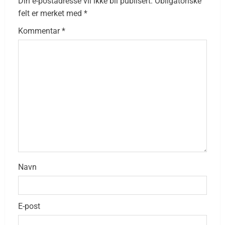
Din e-postadresse vil ikke bli publisert.
Obligatoriske
felt er merket med
*
Kommentar
*
Navn
E-post