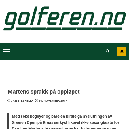
Martens sprakk på oppløpet
JAN E. ESPELID
24. NOVEMBER 2014
Med seks bogeyer og bare én birdie ga avslutningen av
Xiamen Open på Kinas sørkyst likevel ikke sesongbeste for
Caroline Martens. Haga-spilleren har to turneringer igjen