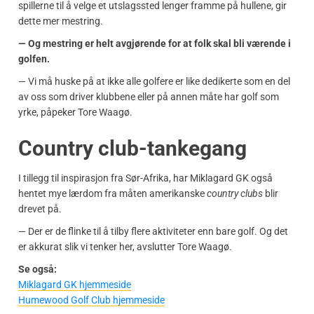
spillerne til å velge et utslagssted lenger framme på hullene, gir
dette mer mestring.
— Og mestring er helt avgjørende for at folk skal bli værende i
golfen.
— Vi må huske på at ikke alle golfere er like dedikerte som en del
av oss som driver klubbene eller på annen måte har golf som
yrke, påpeker Tore Waagø.
Country club-tankegang
I tillegg til inspirasjon fra Sør-Afrika, har Miklagard GK også
hentet mye lærdom fra måten amerikanske
country clubs
blir
drevet på.
— Der er de flinke til å tilby flere aktiviteter enn bare golf. Og det
er akkurat slik vi tenker her, avslutter Tore Waagø.
Se også:
Miklagard GK hjemmeside
Humewood Golf Club hjemmeside