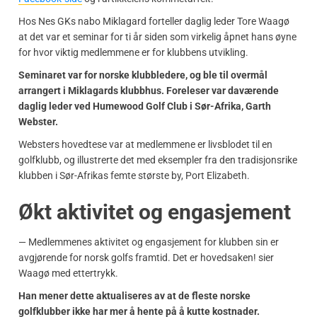
Hos Nes GKs nabo Miklagard forteller daglig leder Tore Waagø
at det var et seminar for ti år siden som virkelig åpnet hans øyne
for hvor viktig medlemmene er for klubbens utvikling.
Seminaret var for norske klubbledere, og ble til overmål
arrangert i Miklagards klubbhus. Foreleser var daværende
daglig leder ved Humewood Golf Club i Sør-Afrika, Garth
Webster.
Websters hovedtese var at medlemmene er livsblodet til en
golfklubb, og illustrerte det med eksempler fra den tradisjonsrike
klubben i Sør-Afrikas femte største by, Port Elizabeth.
Økt aktivitet og engasjement
— Medlemmenes aktivitet og engasjement for klubben sin er
avgjørende for norsk golfs framtid. Det er hovedsaken! sier
Waagø med ettertrykk.
Han mener dette aktualiseres av at de fleste norske
golfklubber ikke har mer å hente på å kutte kostnader.