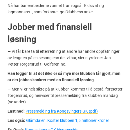
Nå har banearbeiderne vunnet fram også i Eidsivating
lagmannsrett, som forkastet golfklubbens anke.
Jobber med finansiell
løsning
— Vi får bare ta til etterretning at andre har andre oppfatninger
av lengden på en sesong enn det vi har, sier styreleder Jan
Petter Torgersrud til Golferen.no.
Han legger til at det ikke er så mye mer klubben får gjort, men
at det jobbes konkret med en finansiell løsning.
— Men vi er helt sikre på at klubben kommer til å bestå, fortsetter
Torgersrud, og henviser til pressemelding fra klubben mandag
(se under).
Last ned:
Pressmelding fra Kongsvingers GK (pdf)
Les også:
Glåmdalen: Koster klubben 1,5 millioner kroner
Se Også:
Kongsvingers GK hjemmeside