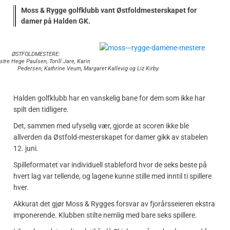
Moss & Rygge golfklubb vant Østfoldmesterskapet for
damer på Halden GK.
ØSTFOLDMESTERE:
stre Hege Paulsen, Torill Jare, Karin
Pedersen, Kathrine Veum, Margaret Kallevig og Liz Kirby.
Halden golfklubb har en vanskelig bane for dem som ikke har
spilt den tidligere.
Det, sammen med ufyselig vær, gjorde at scoren ikke ble
allverden da Østfold-mesterskapet for damer gikk av stabelen
12. juni.
Spilleformatet var individuell stableford hvor de seks beste på
hvert lag var tellende, og lagene kunne stille med inntil ti spillere
hver.
Akkurat det gjør Moss & Rygges forsvar av fjorårsseieren ekstra
imponerende. Klubben stilte nemlig med bare seks spillere.