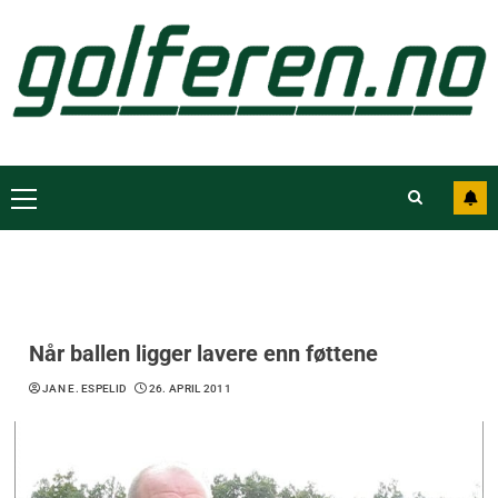
Når ballen ligger lavere enn føttene
JAN E. ESPELID
26. APRIL 2011