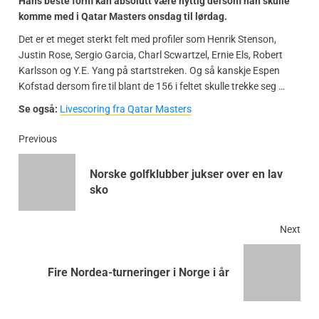
Hans beste form kan absolutt være nyttig dersom han skulle
komme med i Qatar Masters onsdag til lørdag.
Det er et meget sterkt felt med profiler som Henrik Stenson,
Justin Rose, Sergio Garcia, Charl Scwartzel, Ernie Els, Robert
Karlsson og Y.E. Yang på startstreken. Og så kanskje Espen
Kofstad dersom fire til blant de 156 i feltet skulle trekke seg …
Se også:
Livescoring fra Qatar Masters
Previous
Norske golfklubber jukser over en lav
sko
Next
Fire Nordea-turneringer i Norge i år