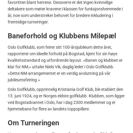
favoritten blant herrene. Dessverre er det ingen kvinnelige
deltakere som møter kravene i klassen for funksjonshemmede i
år, noe som understreker behovet for bredere inkludering i
fremtidige turneringer.
Baneforhold og Klubbens Milepæl
Oslo Golfklubb, som feirer sitt 100-årsjubileum dette året,
rapporterer om ideelle forhold på Bogstad, kjent for sin høye
kvalitetsstandard og utfordrende layout. «Banen og klubben er
klar for NM,» uttaler Niels Vik, daglig leder i Oslo Golfklubb.
«Dette NM-arrangementet er en verdig avslutning på vår
jubileumsfeiring.»
Oslo Golfklubb, opprinnelig Kristiania Golf Klub, ble etablert den
13. juni 1924, og er Norges eldste golfklubb. Klubben, som ligger
ved Bogstadvannet i Oslo, har i dag 2300 medlemmer og er
hjemmebane for flere av landets toppspillere.
Om Turneringen