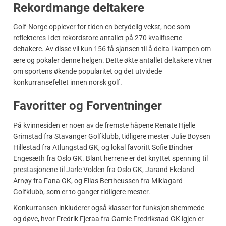
Rekordmange deltakere
Golf-Norge opplever for tiden en betydelig vekst, noe som
reflekteres i det rekordstore antallet på 270 kvalifiserte
deltakere. Av disse vil kun 156 få sjansen til å delta i kampen om
ære og pokaler denne helgen. Dette økte antallet deltakere vitner
om sportens økende popularitet og det utvidede
konkurransefeltet innen norsk golf.
Favoritter og Forventninger
På kvinnesiden er noen av de fremste håpene Renate Hjelle
Grimstad fra Stavanger Golfklubb, tidligere mester Julie Boysen
Hillestad fra Atlungstad GK, og lokal favoritt Sofie Bindner
Engesæth fra Oslo GK. Blant herrene er det knyttet spenning til
prestasjonene til Jarle Volden fra Oslo GK, Jarand Ekeland
Arnøy fra Fana GK, og Elias Bertheussen fra Miklagard
Golfklubb, som er to ganger tidligere mester.
Konkurransen inkluderer også klasser for funksjonshemmede
og døve, hvor Fredrik Fjeraa fra Gamle Fredrikstad GK igjen er