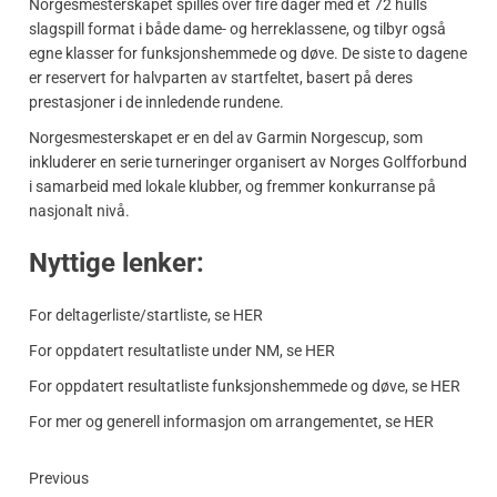
Norgesmesterskapet spilles over fire dager med et 72 hulls
slagspill format i både dame- og herreklassene, og tilbyr også
egne klasser for funksjonshemmede og døve. De siste to dagene
er reservert for halvparten av startfeltet, basert på deres
prestasjoner i de innledende rundene.
Norgesmesterskapet er en del av Garmin Norgescup, som
inkluderer en serie turneringer organisert av Norges Golfforbund
i samarbeid med lokale klubber, og fremmer konkurranse på
nasjonalt nivå.
Nyttige lenker:
For deltagerliste/startliste, se
HER
For oppdatert resultatliste under NM, se
HER
For oppdatert resultatliste funksjonshemmede og døve, se
HER
For mer og generell informasjon om arrangementet, se
HER
Previous