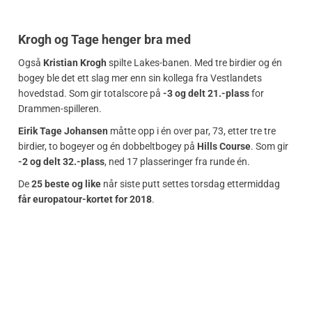
Krogh og Tage henger bra med
Også
Kristian Krogh
spilte Lakes-banen. Med tre birdier og én
bogey ble det ett slag mer enn sin kollega fra Vestlandets
hovedstad. Som gir totalscore på
-3 og delt 21.-plass
for
Drammen-spilleren.
Eirik Tage Johansen
måtte opp i én over par, 73, etter tre tre
birdier, to bogeyer og én dobbeltbogey på
Hills Course
. Som gir
-2 og delt 32.-plass
, ned 17 plasseringer fra runde én.
De
25 beste og like
når siste putt settes torsdag ettermiddag
får europatour-kortet for 2018
.