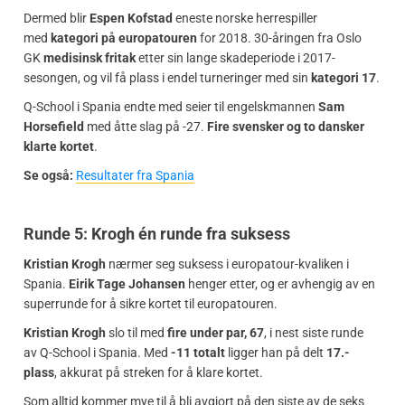
Dermed blir
Espen Kofstad
eneste norske herrespiller
med
kategori på europatouren
for 2018. 30-åringen fra Oslo
GK
medisinsk fritak
etter sin lange skadeperiode i 2017-
sesongen, og vil få plass i endel turneringer med sin
kategori 17
.
Q-School i Spania endte med seier til engelskmannen
Sam
Horsefield
med åtte slag på -27.
Fire svensker og to dansker
klarte kortet
.
Se også:
Resultater fra Spania
Runde 5: Krogh én runde fra suksess
Kristian Krogh
nærmer seg suksess i europatour-kvaliken i
Spania.
Eirik Tage Johansen
henger etter, og er avhengig av en
superrunde for å sikre kortet til europatouren.
Kristian Krogh
slo til med
fire under par, 67
, i nest siste runde
av Q-School i Spania. Med
-11 totalt
ligger han på delt
17.-
plass
, akkurat på streken for å klare kortet.
Som alltid kommer mye til å bli avgjort på den siste av de seks