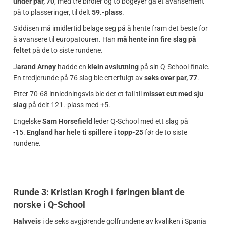
under par, 70
, med tre birdier og to bogeyer ga et avansement
på to plasseringer, til delt
59.-plass
.
Siddisen må imidlertid belage seg på å hente fram det beste for
å avansere til europatouren. Han
må hente inn fire slag på
feltet
på de to siste rundene.
J
arand Arnøy
hadde en
klein avslutning
på sin Q-School-finale.
En tredjerunde på 76 slag ble etterfulgt av
seks over par, 77
.
Etter 70-68 innledningsvis ble det et fall til
misset cut med sju
slag
på delt 121.-plass med +5.
Engelske
Sam Horsefield
leder Q-School med ett slag på
-15.
England har hele ti spillere i topp-25
før de to siste
rundene.
Runde 3: Kristian Krogh i føringen blant de
norske i Q-School
Halvveis
i de seks avgjørende golfrundene av kvaliken i Spania