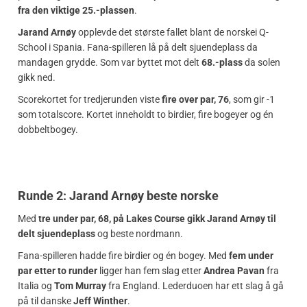
fra den viktige 25.-plassen
.
Jarand Arnøy
opplevde det største fallet blant de norskei Q-
School i Spania. Fana-spilleren lå på delt sjuendeplass da
mandagen grydde. Som var byttet mot delt
68.-plass
da solen
gikk ned.
Scorekortet for tredjerunden viste
fire over par, 76
, som gir -1
som totalscore. Kortet inneholdt to birdier, fire bogeyer og én
dobbeltbogey.
Runde 2: Jarand Arnøy beste norske
Med
tre under par, 68, på Lakes Course gikk Jarand Arnøy til
delt sjuendeplass
og beste nordmann.
Fana-spilleren hadde fire birdier og én bogey. Med
fem under
par etter to runder
ligger han fem slag etter
Andrea Pavan
fra
Italia og
Tom Murray
fra England. Lederduoen har ett slag å gå
på til danske
Jeff Winther
.