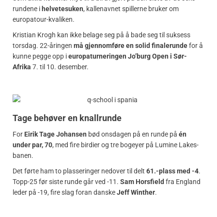
rundene i
helvetesuken
, kallenavnet spillerne bruker om
europatour-kvaliken.
Kristian Krogh kan ikke belage seg på å bade seg til suksess
torsdag. 22-åringen
må gjennomføre en solid finalerunde
for å
kunne pegge opp i
europaturneringen Jo’burg Open i Sør-
Afrika
7. til 10. desember.
Tage behøver en knallrunde
For
Eirik Tage Johansen
bød onsdagen på en runde på
én
under par, 70
, med fire birdier og tre bogeyer på Lumine Lakes-
banen.
Det førte ham to plasseringer nedover til delt
61.-plass med -4
.
Topp-25 før siste runde går ved -11.
Sam Horsfield
fra England
leder på -19, fire slag foran danske
Jeff Winther
.