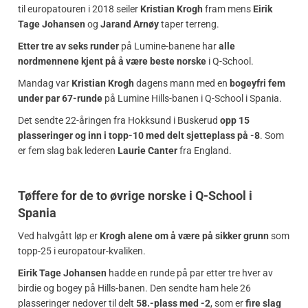
til europatouren i 2018 seiler
Kristian Krogh
fram mens
Eirik
Tage Johansen
og
Jarand Arnøy
taper terreng.
Etter tre av seks runder
på Lumine-banene har
alle
nordmennene kjent på å være beste norske
i Q-School.
Mandag var
Kristian Krogh
dagens mann med en
bogeyfri fem
under par 67-runde
på Lumine Hills-banen i Q-School i Spania.
Det sendte 22-åringen fra Hokksund i Buskerud
opp 15
plasseringer og inn i topp-10 med delt sjetteplass på -8
. Som
er fem slag bak lederen
Laurie Canter
fra England.
Tøffere for de to øvrige norske i Q-School i
Spania
Ved halvgått løp er
Krogh alene om å være på sikker grunn
som
topp-25 i europatour-kvaliken.
Eirik Tage Johansen
hadde en runde på par etter tre hver av
birdie og bogey på Hills-banen. Den sendte ham hele 26
plasseringer nedover til delt
58.-plass med -2
, som er
fire slag