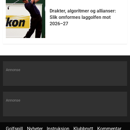
Drakter, algoritmer og allianser:
Slik omformes laggolfen mot
2026–27
Annonse
Annonse
Golfspill
Nyheter
Instruksjon
Klubbnytt
Kommentar