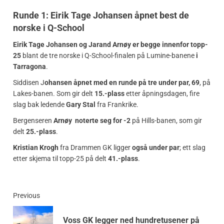
Runde 1: Eirik Tage Johansen åpnet best de
norske i Q-School
Eirik Tage Johansen og Jarand Arnøy er begge innenfor topp-
25
blant de tre norske i Q-School-finalen på Lumine-banene
i
Tarragona
.
Siddisen J
ohansen åpnet med en runde på tre under par, 69
, på
Lakes-banen. Som gir delt
15.-plass
etter åpningsdagen, fire
slag bak ledende
Gary Stal
fra Frankrike.
Bergenseren
Arnøy noterte seg for -2
på Hills-banen, som gir
delt
25.-plass
.
Kristian Krogh
fra Drammen GK ligger
også under par
; ett slag
etter skjema til topp-25 på delt
41.-plass
.
Previous
Voss GK legger ned hundretusener på