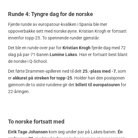
Runde 4: Tyngre dag for de norske
Fjerde runde av europatour-kvaliken i Spania ble mer
oppoverbakke sett med norske øyne. Kristian Krogh er fortsatt
innenfor topp-25. To spennende runder gjenstår.
Det ble en runde over par for
Kristian Krogh
fjerde dag med 72
slag på par-71-banen
Lumine Lakes
. Han er fortsatt best blant
de norske i Q-School.
Det førte Drammen-spilleren ned til delt
25.-plass med -7
, som
er
akkurat på streken for topp-25
. Holder han den posisjonen
gjennom de to siste rundene gir det
billett til europatouren
for
22-åringen.
To norske fortsatt med
Eirik Tage Johansen
kom seg under par på Lakes-banen.
Én