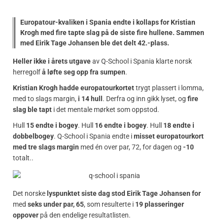
Europatour-kvaliken i Spania endte i kollaps for Kristian
Krogh med fire tapte slag på de siste fire hullene. Sammen
med Eirik Tage Johansen ble det delt 42.-plass.
Heller ikke i årets utgave
av Q-School i Spania klarte norsk
herregolf
å løfte seg opp fra sumpen
.
Kristian Krogh hadde europatourkortet
trygt plassert i lomma,
med to slags margin,
i 14 hull
. Derfra og inn gikk lyset, og
fire
slag ble tapt
i det mentale mørket som oppstod.
Hull
15 endte i bogey
. Hull
16 endte i bogey
. Hull
18 endte i
dobbelbogey
. Q-School i Spania endte i
misset europatourkort
med tre slags margin
med én over par, 72, for dagen og
-10
totalt..
Det norske
lyspunktet siste dag stod Eirik Tage Johansen for
med
seks under par, 65
, som resulterte i
19 plasseringer
oppover
på den endelige resultatlisten.