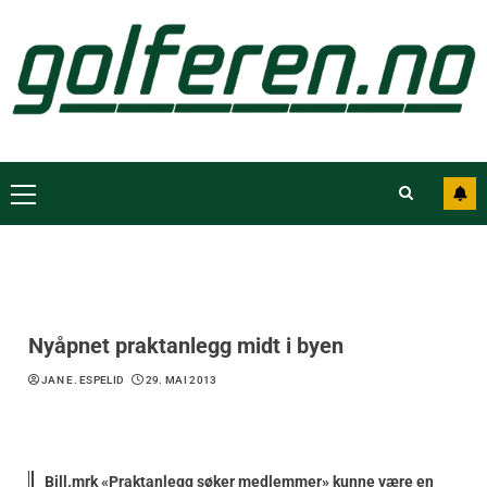
Nyåpnet praktanlegg midt i byen
JAN E. ESPELID
29. MAI 2013
Bill.mrk «Praktanlegg søker medlemmer» kunne være en