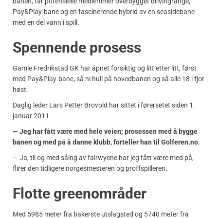
banen, får potensielle medlemmer overbygget drivingrange,
Pay&Play-bane og en fascinerende hybrid av en seasidebane
med en del vann i spill.
Spennende prosess
Gamle Fredrikstad GK har åpnet forsiktig og litt etter litt, først
med Pay&Play-bane, så ni hull på hovedbanen og så alle 18 i fjor
høst.
Daglig leder Lars Petter Brovold har sittet i førersetet siden 1.
januar 2011.
— Jeg har fått være med hele veien; prosessen med å bygge
banen og med på å danne klubb, forteller han til Golferen.no.
— Ja, til og med såing av fairwyene har jeg fått være med på,
flirer den tidligere norgesmesteren og proffspilleren.
Flotte greenområder
Med 5985 meter fra bakerste utslagsted og 5740 meter fra