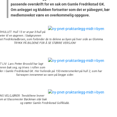
passende overskrift for en sak om Gamle Fredrikstad GK.
Om anlegget og klubben fortsetter som det er påbegynt, bør
medlemsvekst være en overkommelig oppgave.
HULLET: Hull 13 er at par-3-hull på
eter til en øygreen. I bakgrunnen
et Fredrikstadbroen, som forbinder de to delene av byen på hver side av Glomma.
TRYKK PÅ BILDENE FOR Å SE STØRRE VERSJON!
 LIV: Lars Petter Brovold har lagt
ieren bak seg, og trives i rollen som
der i Gamle Fredrikstad GK. Her hvilende på 150-metersmerket på hull 2, som har
fairwayen innrammet av vann på begge sider.
S VELGJØRER: Teeskiltene levner
l om at Glassmester Bøckman står bak
og støtter Gamle Fredrikstad Golfklubb.