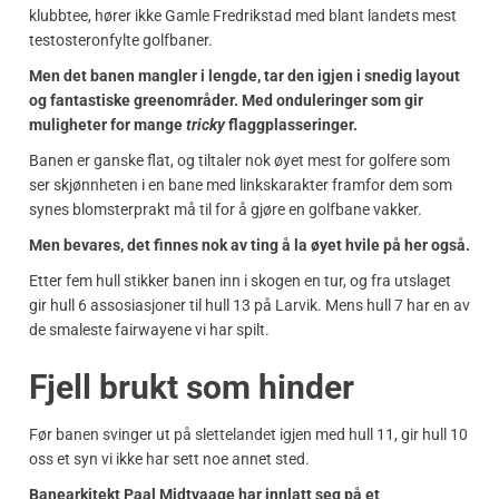
klubbtee, hører ikke Gamle Fredrikstad med blant landets mest
testosteronfylte golfbaner.
Men det banen mangler i lengde, tar den igjen i snedig layout
og fantastiske greenområder. Med onduleringer som gir
muligheter for mange
tricky
flaggplasseringer.
Banen er ganske flat, og tiltaler nok øyet mest for golfere som
ser skjønnheten i en bane med linkskarakter framfor dem som
synes blomsterprakt må til for å gjøre en golfbane vakker.
Men bevares, det finnes nok av ting å la øyet hvile på her også.
Etter fem hull stikker banen inn i skogen en tur, og fra utslaget
gir hull 6 assosiasjoner til hull 13 på Larvik. Mens hull 7 har en av
de smaleste fairwayene vi har spilt.
Fjell brukt som hinder
Før banen svinger ut på slettelandet igjen med hull 11, gir hull 10
oss et syn vi ikke har sett noe annet sted.
Banearkitekt Paal Midtvaage har innlatt seg på et