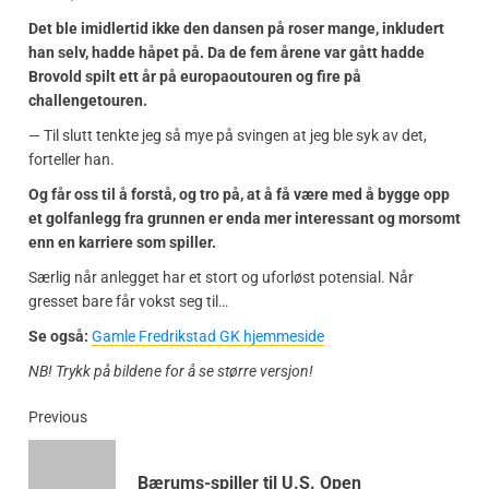
Det ble imidlertid ikke den dansen på roser mange, inkludert
han selv, hadde håpet på. Da de fem årene var gått hadde
Brovold spilt ett år på europaoutouren og fire på
challengetouren.
— Til slutt tenkte jeg så mye på svingen at jeg ble syk av det,
forteller han.
Og får oss til å forstå, og tro på, at å få være med å bygge opp
et golfanlegg fra grunnen er enda mer interessant og morsomt
enn en karriere som spiller.
Særlig når anlegget har et stort og uforløst potensial. Når
gresset bare får vokst seg til…
Se også:
Gamle Fredrikstad GK hjemmeside
NB! Trykk på bildene for å se større versjon!
Previous
Bærums-spiller til U.S. Open