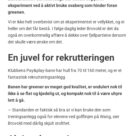
eksperiment ved å aktivt bruke svaberg som hinder foran
greenen.
Vi er ikke helt overbevist om at eksperimentet er vellykket, og ei
heller om det får bestå. I følge daglig leder Brovold er det da
også en overkommelig affære å dekke over fjellpartiene dersom
det skulle være ønske om det.
En juvel for rekrutteringen
Klubbens Pay&play-bane har hull fra 70 til 160 meter, og er et
fantastisk rekrutteringsanlegg.
Banen har greener av meget god kvalitet, er ondulert nok til
ikke å se flat og kjedelig ut, og kompakt nok til å være uhyre
lett å gå.
— Standarden er faktisk så bra at vi kan bruke den som
treningsanlegg også for elevene ved golflinjen på Wang, sier
Brovold med dårlig skjult stolthet.