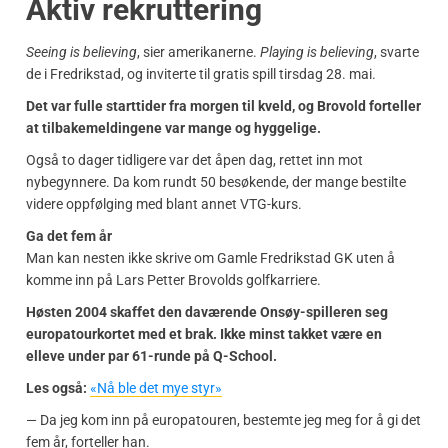
Aktiv rekruttering
Seeing is believing
, sier amerikanerne.
Playing is believing
, svarte
de i Fredrikstad, og inviterte til gratis spill tirsdag 28. mai.
Det var fulle starttider fra morgen til kveld, og Brovold forteller
at tilbakemeldingene var mange og hyggelige.
Også to dager tidligere var det åpen dag, rettet inn mot
nybegynnere. Da kom rundt 50 besøkende, der mange bestilte
videre oppfølging med blant annet VTG-kurs.
Ga det fem år
Man kan nesten ikke skrive om Gamle Fredrikstad GK uten å
komme inn på Lars Petter Brovolds golfkarriere.
Høsten 2004 skaffet den daværende Onsøy-spilleren seg
europatourkortet med et brak. Ikke minst takket være en
elleve under par 61-runde på Q-School.
Les også:
«Nå ble det mye styr»
— Da jeg kom inn på europatouren, bestemte jeg meg for å gi det
fem år, forteller han.