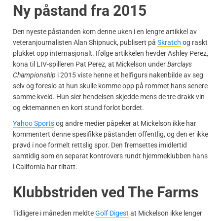
Ny påstand fra 2015
Den nyeste påstanden kom denne uken i en lengre artikkel av
veteranjournalisten Alan Shipnuck, publisert på
Skratch
og raskt
plukket opp internasjonalt. Ifølge artikkelen hevder Ashley Perez,
kona til LIV-spilleren Pat Perez, at Mickelson under
Barclays
Championship
i 2015 viste henne et helfigurs nakenbilde av seg
selv og foreslo at hun skulle komme opp på rommet hans senere
samme kveld. Hun sier hendelsen skjedde mens de tre drakk vin
og ektemannen en kort stund forlot bordet.
Yahoo Sports
og andre medier påpeker at Mickelson ikke har
kommentert denne spesifikke påstanden offentlig, og den er ikke
prøvd i noe formelt rettslig spor. Den fremsettes imidlertid
samtidig som en separat kontrovers rundt hjemmeklubben hans
i California har tiltatt.
Klubbstriden ved The Farms
Tidligere i måneden meldte
Golf Digest
at Mickelson ikke lenger