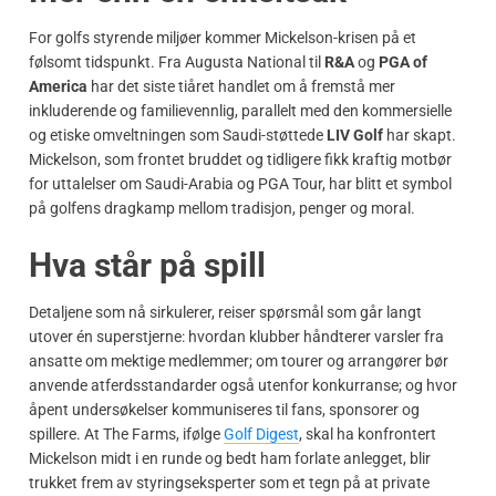
For golfs styrende miljøer kommer Mickelson-krisen på et
følsomt tidspunkt. Fra Augusta National til
R&A
og
PGA of
America
har det siste tiåret handlet om å fremstå mer
inkluderende og familievennlig, parallelt med den kommersielle
og etiske omveltningen som Saudi-støttede
LIV Golf
har skapt.
Mickelson, som frontet bruddet og tidligere fikk kraftig motbør
for uttalelser om Saudi-Arabia og PGA Tour, har blitt et symbol
på golfens dragkamp mellom tradisjon, penger og moral.
Hva står på spill
Detaljene som nå sirkulerer, reiser spørsmål som går langt
utover én superstjerne: hvordan klubber håndterer varsler fra
ansatte om mektige medlemmer; om tourer og arrangører bør
anvende atferdsstandarder også utenfor konkurranse; og hvor
åpent undersøkelser kommuniseres til fans, sponsorer og
spillere. At The Farms, ifølge
Golf Digest
, skal ha konfrontert
Mickelson midt i en runde og bedt ham forlate anlegget, blir
trukket frem av styringseksperter som et tegn på at private