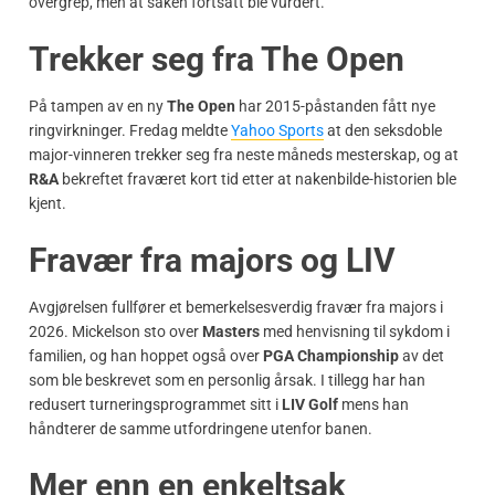
overgrep, men at saken fortsatt ble vurdert.
Trekker seg fra The Open
På tampen av en ny
The Open
har 2015-påstanden fått nye
ringvirkninger. Fredag meldte
Yahoo Sports
at den seksdoble
major-vinneren trekker seg fra neste måneds mesterskap, og at
R&A
bekreftet fraværet kort tid etter at nakenbilde-historien ble
kjent.
Fravær fra majors og LIV
Avgjørelsen fullfører et bemerkelsesverdig fravær fra majors i
2026. Mickelson sto over
Masters
med henvisning til sykdom i
familien, og han hoppet også over
PGA Championship
av det
som ble beskrevet som en personlig årsak. I tillegg har han
redusert turneringsprogrammet sitt i
LIV Golf
mens han
håndterer de samme utfordringene utenfor banen.
Mer enn en enkeltsak