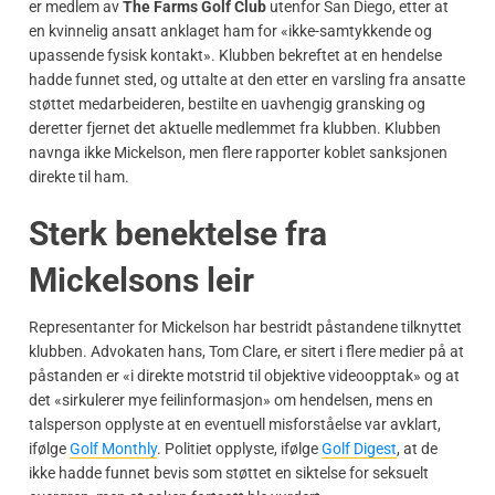
er medlem av
The Farms Golf Club
utenfor San Diego, etter at
en kvinnelig ansatt anklaget ham for «ikke-samtykkende og
upassende fysisk kontakt». Klubben bekreftet at en hendelse
hadde funnet sted, og uttalte at den etter en varsling fra ansatte
støttet medarbeideren, bestilte en uavhengig gransking og
deretter fjernet det aktuelle medlemmet fra klubben. Klubben
navnga ikke Mickelson, men flere rapporter koblet sanksjonen
direkte til ham.
Sterk benektelse fra
Mickelsons leir
Representanter for Mickelson har bestridt påstandene tilknyttet
klubben. Advokaten hans, Tom Clare, er sitert i flere medier på at
påstanden er «i direkte motstrid til objektive videoopptak» og at
det «sirkulerer mye feilinformasjon» om hendelsen, mens en
talsperson opplyste at en eventuell misforståelse var avklart,
ifølge
Golf Monthly
. Politiet opplyste, ifølge
Golf Digest
, at de
ikke hadde funnet bevis som støttet en siktelse for seksuelt