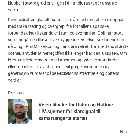
klubber i større grad er villige til å handle raskt når ansatte
varsler.
Kvinneidretten globalt har de siste årene tvunget frem oppgjør
med trakassering og overgrep, fra fotballens spanske
forbundskrise til skandaler i turn og svømming. Golf har stort
sett unngått en like altoverskyggende rystelse. Anklagene som
nå omgir Phil Mickelson, og hans brå retrett fra idrettens største
scener, antyder at herregolfen ikke lenger har den luksusen. Om
idrettens ledere svarer med åpenhet og tydelige standarder –
eller forsøker å ri av stormen – vil prege hvordan en ny
generasjon vurderer både Mickelsons ettermæle og golfens
verdier.
Previous
Veien tilbake for Rahm og Hatton:
LIV‑stjerner får klarsignal til
samarrangerte starter
Next