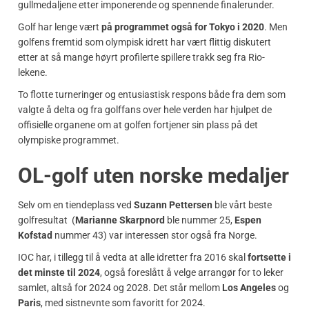
gullmedaljene etter imponerende og spennende finalerunder.
Golf har lenge vært
på programmet også for Tokyo i 2020
. Men
golfens fremtid som olympisk idrett har vært flittig diskutert
etter at så mange høyrt profilerte spillere trakk seg fra Rio-
lekene.
To flotte turneringer og entusiastisk respons både fra dem som
valgte å delta og fra golffans over hele verden har hjulpet de
offisielle organene om at golfen fortjener sin plass på det
olympiske programmet.
OL-golf uten norske medaljer
Selv om en tiendeplass ved
Suzann Pettersen
ble vårt beste
golfresultat (
Marianne Skarpnord
ble nummer 25,
Espen
Kofstad
nummer 43) var interessen stor også fra Norge.
IOC har, i tillegg til å vedta at alle idretter fra 2016 skal
fortsette i
det minste til 2024
, også foreslått å velge arrangør for to leker
samlet, altså for 2024 og 2028. Det står mellom
Los Angeles
og
Paris
, med sistnevnte som favoritt for 2024.