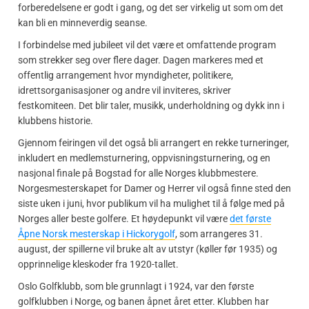
forberedelsene er godt i gang, og det ser virkelig ut som om det
kan bli en minneverdig seanse.
I forbindelse med jubileet vil det være et omfattende program
som strekker seg over flere dager. Dagen markeres med et
offentlig arrangement hvor myndigheter, politikere,
idrettsorganisasjoner og andre vil inviteres, skriver
festkomiteen. Det blir taler, musikk, underholdning og dykk inn i
klubbens historie.
Gjennom feiringen vil det også bli arrangert en rekke turneringer,
inkludert en medlemsturnering, oppvisningsturnering, og en
nasjonal finale på Bogstad for alle Norges klubbmestere.
Norgesmesterskapet for Damer og Herrer vil også finne sted den
siste uken i juni, hvor publikum vil ha mulighet til å følge med på
Norges aller beste golfere. Et høydepunkt vil være
det første
Åpne Norsk mesterskap i Hickorygolf
, som arrangeres 31.
august, der spillerne vil bruke alt av utstyr (køller før 1935) og
opprinnelige kleskoder fra 1920-tallet.
Oslo Golfklubb, som ble grunnlagt i 1924, var den første
golfklubben i Norge, og banen åpnet året etter. Klubben har