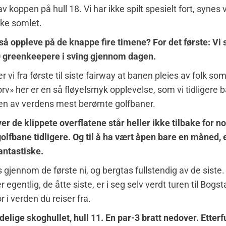
v koppen på hull 18. Vi har ikke spilt spesielt fort, synes 
kke somlet.
 så oppleve på de knappe fire timene? For det første: Vi 
0 greenkeepere i sving gjennom dagen.
r vi fra første til siste fairway at banen pleies av folk som
torv» her er en så fløyelsmyk opplevelse, som vi tidligere 
oen av verdens mest berømte golfbaner.
er de klippete overflatene står heller ikke tilbake for no
golfbane tidligere. Og til å ha vært åpen bare en måned, 
antastiske.
s gjennom de første ni, og bergtas fullstendig av de siste.
er egentlig, de åtte siste, er i seg selv verdt turen til Bog
 i verden du reiser fra.
elige skoghullet, hull 11. En par-3 bratt nedover. Etterf