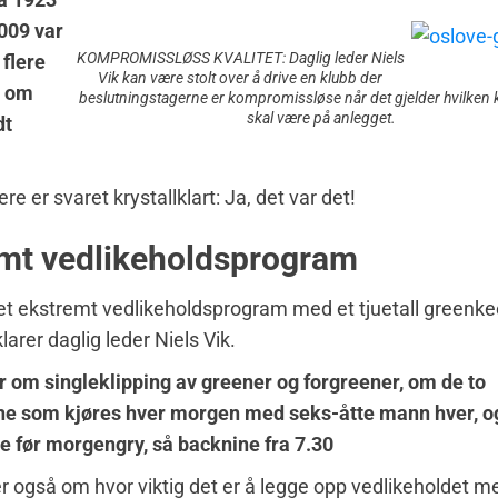
009 var
KOMPROMISSLØSS KVALITET: Daglig leder Niels
 flere
Vik kan være stolt over å drive en klubb der
e om
beslutningstagerne er kompromissløse når det gjelder hvilken kv
skal være på anlegget.
dt
e er svaret krystallklart: Ja, det var det!
mt vedlikeholdsprogram
 et ekstremt vedlikeholdsprogram med et tjuetall greenke
larer daglig leder Niels Vik.
er om singleklipping av greener og forgreener, om de to
ne som kjøres hver morgen med seks-åtte mann hver, o
ne før morgengry, så backnine fra 7.30
er også om hvor viktig det er å legge opp vedlikeholdet m