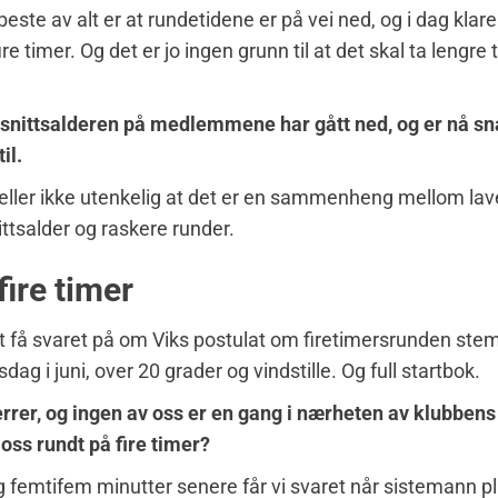
ste av alt er at rundetidene er på vei ned, og i dag klarer
re timer. Og det er jo ingen grunn til at det skal ta lengre
nittsalderen på medlemmene har gått ned, og er nå sna
il.
heller ikke utenkelig at det er en sammenheng mellom lav
tsalder og raskere runder.
fire timer
rt få svaret på om Viks postulat om firetimersrunden ste
dag i juni, over 20 grader og vindstille. Og full startbok.
herrer, og ingen av oss er en gang i nærheten av klubbens 
ss rundt på fire timer?
g femtifem minutter senere får vi svaret når sistemann p