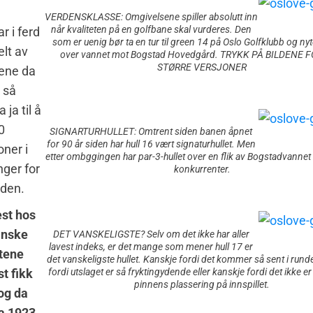
VERDENSKLASSE: Omgivelsene spiller absolutt inn
når kvaliteten på en golfbane skal vurderes. Den
r i ferd
som er uenig bør ta en tur til green 14 på Oslo Golfklubb og nyt
lt av
over vannet mot Bogstad Hovedgård. TRYKK PÅ BILDENE F
STØRRE VERSJONER
tene da
, så
 ja til å
0
SIGNARTURHULLET: Omtrent siden banen åpnet
for 90 år siden har hull 16 vært signaturhullet. Men
oner i
etter ombggingen har par-3-hullet over en flik av Bogstadvannet
ger for
konkurrenter.
siden.
est hos
anske
DET VANSKELIGSTE? Selv om det ikke har aller
lavest indeks, er det mange som mener hull 17 er
ktene
det vanskeligste hullet. Kanskje fordi det kommer så sent i rund
st fikk
fordi utslaget er så fryktingydende eller kanskje fordi det ikke er
pinnens plassering på innspillet.
og da
ra 1923