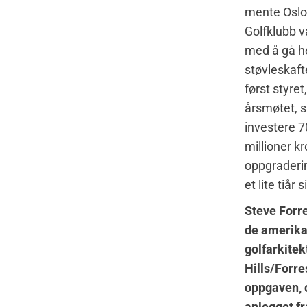
mente Oslo
Golfklubb va
med å gå he
støvleskaf
først styret
årsmøtet, sa
investere 7
millioner kr
oppgraderin
et lite tiår 
Steve Forr
de amerik
golfarkite
Hills/Forre
oppgaven, 
anlegget f