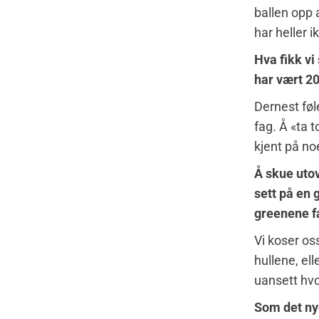
ballen opp a
har heller i
Hva fikk vi
har vært 2
Dernest føle
fag. Å «ta 
kjent på n
Å skue utov
sett på en 
greenene f
Vi koser os
hullene, ell
uansett hvor
Som det nyd