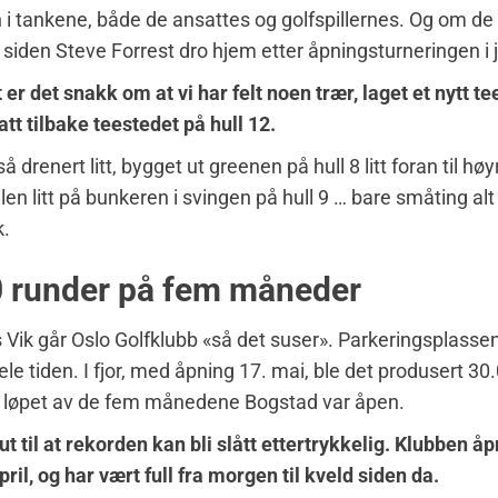
 i tankene, både de ansattes og golfspillernes. Og om d
siden Steve Forrest dro hjem etter åpningsturneringen i 
t er det snakk om at vi har felt noen trær, laget et nytt t
att tilbake teestedet på hull 12.
å drenert litt, bygget ut greenen på hull 8 litt foran til hø
ilen litt på bunkeren i svingen på hull 9 … bare småting a
k.
 runder på fem måneder
s Vik går Oslo Golfklubb «så det suser». Parkeringsplassen 
le tiden. I fjor, med åpning 17. mai, ble det produsert 30
i løpet av de fem månedene Bogstad var åpen.
 ut til at rekorden kan bli slått ettertrykkelig. Klubben å
pril, og har vært full fra morgen til kveld siden da.