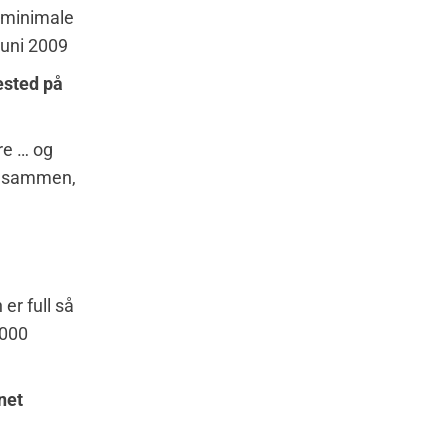
e minimale
juni 2009
eested på
yre … og
lt sammen,
er full så
.000
pnet