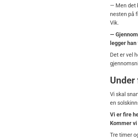
— Men det be
nesten på fi
Vik.
— Gjennoms
legger han t
Det er vel 
gjennomsnit
Under 
Vi skal sna
en solskinns
Vi er fire 
Kommer vi o
Tre timer o