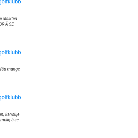
e utsikten
OR Å SE
 fått mange
en, kanskje
 mulig å se