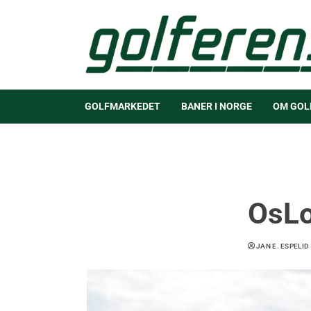
GOLFMARKEDET
BANER I NORGE
OM GOL
OsLo
JAN E. ESPELID