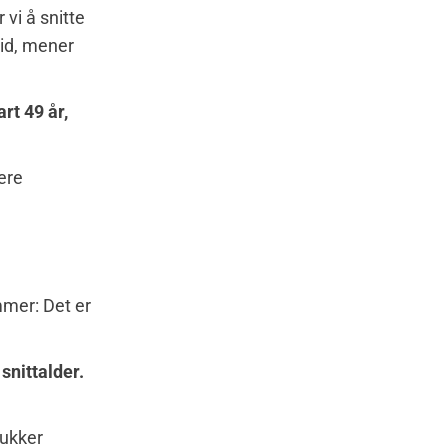
 vi å snitte
 tid, mener
rt 49 år,
ere
mmer: Det er
snittalder.
lukker