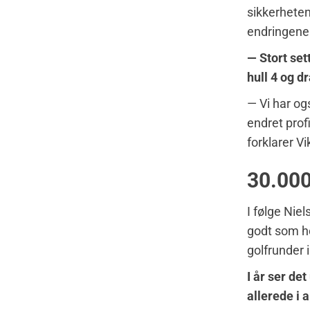
sikkerheten
endringene 
— Stort set
hull 4 og dr
— Vi har ogs
endret prof
forklarer Vi
30.000
I følge Niel
godt som he
golfrunder 
I år ser det
allerede i a