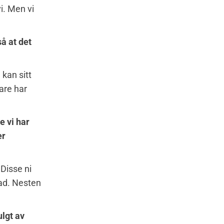
vi. Men vi
så at det
 kan sitt
bare har
e vi har
er
 Disse ni
stad. Nesten
ulgt av