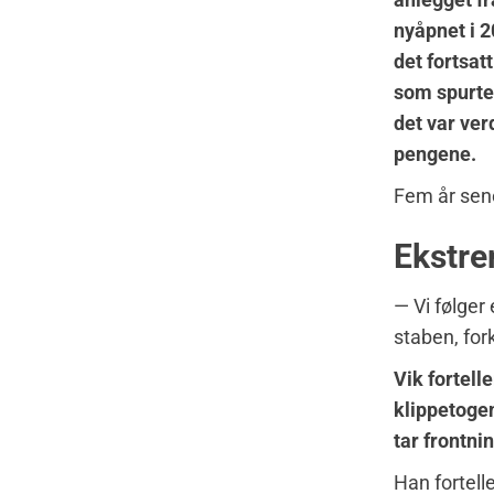
nyåpnet i 2
det fortsatt
som spurt
det var ver
pengene.
Fem år sener
Ekstre
— Vi følger
staben, fork
Vik fortell
klippetoge
tar frontni
Han fortell