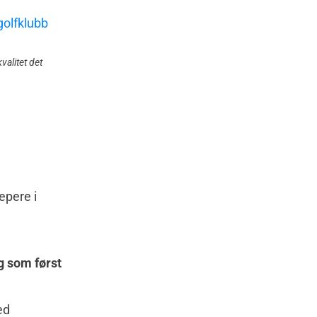
alitet det
epere i
g som først
ed