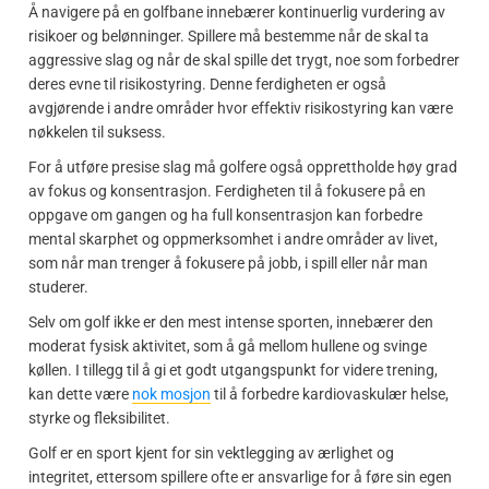
Å navigere på en golfbane innebærer kontinuerlig vurdering av
risikoer og belønninger. Spillere må bestemme når de skal ta
aggressive slag og når de skal spille det trygt, noe som forbedrer
deres evne til risikostyring. Denne ferdigheten er også
avgjørende i andre områder hvor effektiv risikostyring kan være
nøkkelen til suksess.
For å utføre presise slag må golfere også opprettholde høy grad
av fokus og konsentrasjon. Ferdigheten til å fokusere på en
oppgave om gangen og ha full konsentrasjon kan forbedre
mental skarphet og oppmerksomhet i andre områder av livet,
som når man trenger å fokusere på jobb, i spill eller når man
studerer.
Selv om golf ikke er den mest intense sporten, innebærer den
moderat fysisk aktivitet, som å gå mellom hullene og svinge
køllen. I tillegg til å gi et godt utgangspunkt for videre trening,
kan dette være
nok mosjon
til å forbedre kardiovaskulær helse,
styrke og fleksibilitet.
Golf er en sport kjent for sin vektlegging av ærlighet og
integritet, ettersom spillere ofte er ansvarlige for å føre sin egen