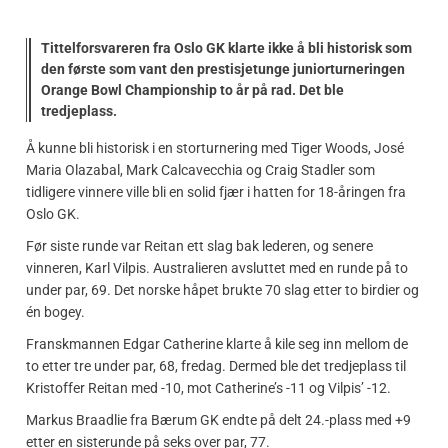
Tittelforsvareren fra Oslo GK klarte ikke å bli historisk som
den første som vant den prestisjetunge juniorturneringen
Orange Bowl Championship to år på rad. Det ble
tredjeplass.
Å kunne bli historisk i en storturnering med Tiger Woods, José
Maria Olazabal, Mark Calcavecchia og Craig Stadler som
tidligere vinnere ville bli en solid fjær i hatten for 18-åringen fra
Oslo GK.
Før siste runde var Reitan ett slag bak lederen, og senere
vinneren, Karl Vilpis. Australieren avsluttet med en runde på to
under par, 69. Det norske håpet brukte 70 slag etter to birdier og
én bogey.
Franskmannen Edgar Catherine klarte å kile seg inn mellom de
to etter tre under par, 68, fredag. Dermed ble det tredjeplass til
Kristoffer Reitan med -10, mot Catherine’s -11 og Vilpis’ -12.
Markus Braadlie fra Bærum GK endte på delt 24.-plass med +9
etter en sisterunde på seks over par, 77.