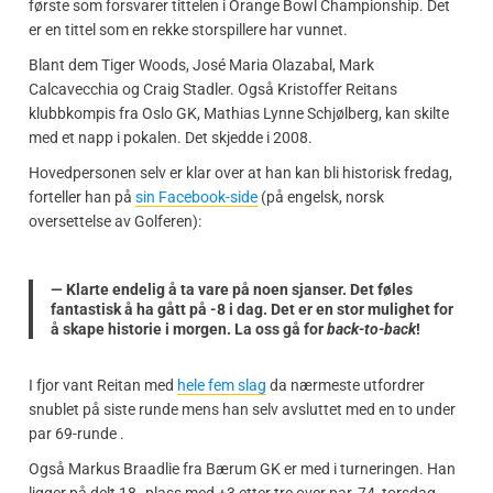
første som forsvarer tittelen i Orange Bowl Championship. Det
er en tittel som en rekke storspillere har vunnet.
Blant dem Tiger Woods, José Maria Olazabal, Mark
Calcavecchia og Craig Stadler. Også Kristoffer Reitans
klubbkompis fra Oslo GK, Mathias Lynne Schjølberg, kan skilte
med et napp i pokalen. Det skjedde i 2008.
Hovedpersonen selv er klar over at han kan bli historisk fredag,
forteller han på
sin Facebook-side
(på engelsk, norsk
oversettelse av Golferen):
— Klarte endelig å ta vare på noen sjanser. Det føles
fantastisk å ha gått på -8 i dag. Det er en stor mulighet for
å skape historie i morgen. La oss gå for
back-to-back
!
I fjor vant Reitan med
hele fem slag
da nærmeste utfordrer
snublet på siste runde mens han selv avsluttet med en to under
par 69-runde .
Også Markus Braadlie fra Bærum GK er med i turneringen. Han