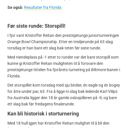
Se også:
Resultater fra Florida
Før siste runde: Storspill!
I fjor vant Kristoffer Reitan den prestisjetunge juniorturneringen
Orange Bowl Championship. Etter en tredjerunde på 63 slag
torsdag er han bare ett slag bak teten før siste runde.
Med niendeplass på -1 etter to runder var det bare storspill som
kunne gi Kristoffer Reitan muligheten til å forsvare den
prestisjetunge tittelen fra fjorårets turnering på Biltmore-banen i
Florida.
Det storspillet kom torsdag med sju birdier, én eagle og én bogey
for åtte under par, 63. Fra å ligge ni slag bak ledende Karl Vilips
fra Australia ligger den 18 år gamle oslospilleren på -9, og bare
ett slag bak før fredagens finalerunde.
Kan bli historisk i storturnering
Med 18 hull igjen har Kristoffer Reitan mulighet til å bli den