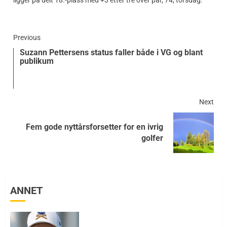
ligger på delt 18.-plass med +3 etter tre over par, 74, torsdag.
Previous
Suzann Pettersens status faller både i VG og blant
publikum
Next
Fem gode nyttårsforsetter for en ivrig
golfer
ANNET