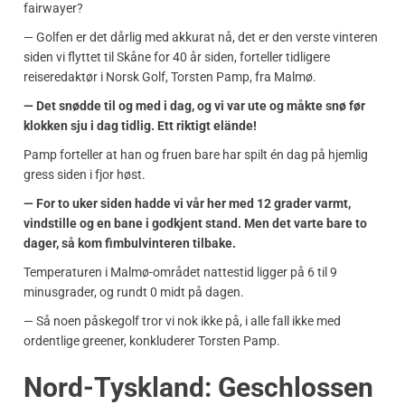
fairwayer?
— Golfen er det dårlig med akkurat nå, det er den verste vinteren
siden vi flyttet til Skåne for 40 år siden, forteller tidligere
reiseredaktør i Norsk Golf, Torsten Pamp, fra Malmø.
— Det snødde til og med i dag, og vi var ute og måkte snø før
klokken sju i dag tidlig. Ett riktigt elände!
Pamp forteller at han og fruen bare har spilt én dag på hjemlig
gress siden i fjor høst.
— For to uker siden hadde vi vår her med 12 grader varmt,
vindstille og en bane i godkjent stand. Men det varte bare to
dager, så kom fimbulvinteren tilbake.
Temperaturen i Malmø-området nattestid ligger på 6 til 9
minusgrader, og rundt 0 midt på dagen.
— Så noen påskegolf tror vi nok ikke på, i alle fall ikke med
ordentlige greener, konkluderer Torsten Pamp.
Nord-Tyskland: Geschlossen