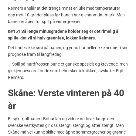
Reimers anslår at det trengs minst en uke med temperaturer
opp mot 10 grader pluss før banen har gjennomtint mark. Men
banen er åpen for spill på vintergreener.
&#151 Så lenge minusgradene holder seg er det rimelig å
spille, det vil si halv greenfee, lokker Reimers.
Det finnes ikke snø på banen, og yr.no har heller ikke nedbør i sin
prognose fram til langfredag.
— Spill på hardfrossen bane er ganske spesielt og krevende, men
gir kjempescore for de som behersker teknikken, avslutter Egil
Reimers.
Skåne: Verste vinteren på 40
år
Et søk i golfbaner i Bohuslän og videre nedover langs den
svenske vestkysten gir oss stengt, stengt og atter stengt. Men
Skåne må vel kunne skilte med åpne sommergreener og grønne