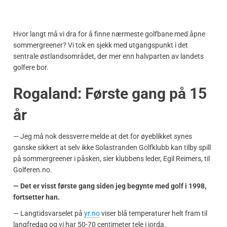
Hvor langt må vi dra for å finne nærmeste golfbane med åpne
sommergreener? Vi tok en sjekk med utgangspunkt i det
sentrale østlandsområdet, der mer enn halvparten av landets
golfere bor.
Rogaland: Første gang på 15
år
— Jeg må nok dessverre melde at det for øyeblikket synes
ganske sikkert at selv ikke Solastranden Golfklubb kan tilby spill
på sommergreener i påsken, sier klubbens leder, Egil Reimers, til
Golferen.no.
— Det er visst første gang siden jeg begynte med golf i 1998,
fortsetter han.
— Langtidsvarselet på
yr.no
viser blå temperaturer helt fram til
langfredag og vi har 50-70 centimeter tele i jorda.