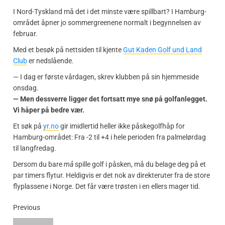
I Nord-Tyskland må det i det minste være spillbart? I Hamburg-
området åpner jo sommergreenene normalt i begynnelsen av
februar.
Med et besøk på nettsiden til kjente
Gut Kaden Golf und Land
Club
er nedslående.
— I dag er første vårdagen, skrev klubben på sin hjemmeside
onsdag.
— Men dessverre ligger det fortsatt mye snø på golfanlegget.
Vi håper på bedre vær.
Et søk på
yr.no
gir imidlertid heller ikke påskegolfhåp for
Hamburg-området: Fra -2 til +4 i hele perioden fra palmelørdag
til langfredag.
Dersom du bare
må
spille golf i påsken, må du belage deg på et
par timers flytur. Heldigvis er det nok av direkteruter fra de store
flyplassene i Norge. Det får være trøsten i en ellers mager tid.
Previous