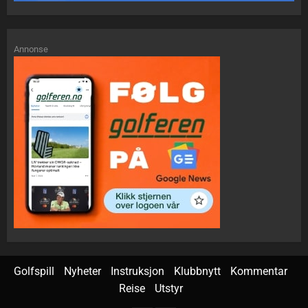
Annonse
Golfspill
Nyheter
Instruksjon
Klubbnytt
Kommentar
Reise
Utstyr