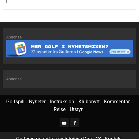
Annonse
Annonse
Golfspill
Nyheter
Instruksjon
Klubbnytt
Kommentar
Reise
Utstyr
Golferen.no driftes av Intuitive Data AS | Kontakt: