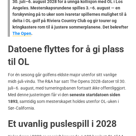
30. juli–6. august 2028 for å unngå kollisjon med OL i Los
Angeles. Mesterskapsrundene spilles
3.–6. august
— en
forskyvning på to uker som ivaretar spillernes mulighet til å
delta i OL‑golf på Riviera Country Club og gir tourer og
kringkastere rom til å justere sommerplanene. Det bekrefter
The Open
.
Datoene flyttes for å gi plass
til OL
For én sesong går golfens eldste major utenfor sitt vanlige
midt‑juli‑vindu. The R&A har satt The Opens 2028‑datoer til 30.
juli–6. august, med turneringsbanen fortsatt
ikke
offentliggjort.
Med denne justeringen får vi den
seneste startdatoen siden
1893
, samtidig som mesterskapet holdes utenfor OL‑uken i
Sør‑California.
Et uvanlig puslespill i 2028