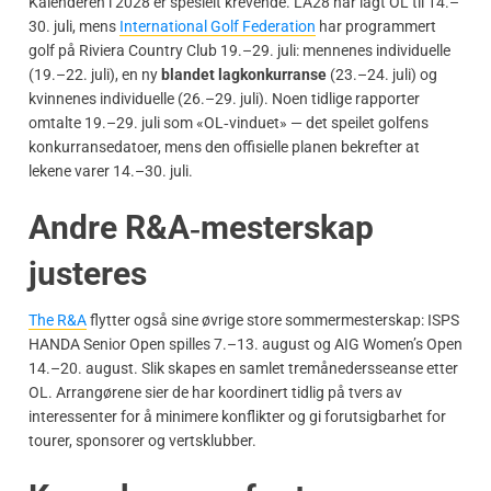
Kalenderen i 2028 er spesielt krevende. LA28 har lagt OL til 14.–
30. juli, mens
International Golf Federation
har programmert
golf på Riviera Country Club 19.–29. juli: mennenes individuelle
(19.–22. juli), en ny
blandet lagkonkurranse
(23.–24. juli) og
kvinnenes individuelle (26.–29. juli). Noen tidlige rapporter
omtalte 19.–29. juli som «OL‑vinduet» — det speilet golfens
konkurransedatoer, mens den offisielle planen bekrefter at
lekene varer 14.–30. juli.
Andre R&A‑mesterskap
justeres
The R&A
flytter også sine øvrige store sommermesterskap: ISPS
HANDA Senior Open spilles 7.–13. august og AIG Women’s Open
14.–20. august. Slik skapes en samlet tremånedersseanse etter
OL. Arrangørene sier de har koordinert tidlig på tvers av
interessenter for å minimere konflikter og gi forutsigbarhet for
tourer, sponsorer og vertsklubber.