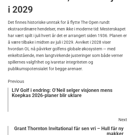
i 2029
Det finnes historiske unntak for å flytte The Open rundt
ekstraordinære hendelser, men ikke i moderne tid: Mesterskapet
har vært spilt i juli hvert år det er arrangert siden 1936. Planen er
å være tilbake i midten av juli i 2029. Avviket i 2028 viser
hvordan OL nå påvirker golfens globale økosystem — med
enkeltstående, men langtvirkende justeringer som både verner
spillernes valgfrihet og ivaretar integriteten og
publikumspotensialet for begge arenaer.
Previous
LIV Golf i endring: O’Neil selger visjonen mens
Koepkas 2026-planer blir uklare
Next
Grant Thornton Invitational får sen vri – Hull får ny
makker