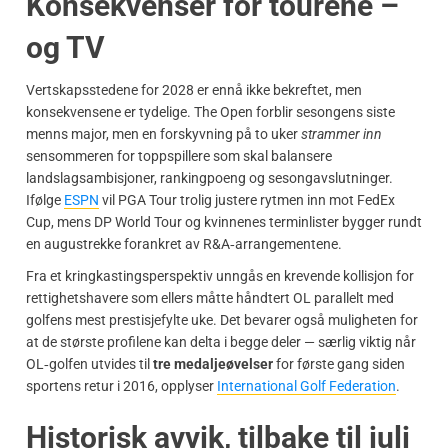
Konsekvenser for tourene –
og TV
Vertskapsstedene for 2028 er ennå ikke bekreftet, men
konsekvensene er tydelige. The Open forblir sesongens siste
menns major, men en forskyvning på to uker
strammer inn
sensommeren for toppspillere som skal balansere
landslagsambisjoner, rankingpoeng og sesongavslutninger.
Ifølge
ESPN
vil PGA Tour trolig justere rytmen inn mot FedEx
Cup, mens DP World Tour og kvinnenes terminlister bygger rundt
en augustrekke forankret av R&A‑arrangementene.
Fra et kringkastingsperspektiv unngås en krevende kollisjon for
rettighetshavere som ellers måtte håndtert OL parallelt med
golfens mest prestisjefylte uke. Det bevarer også muligheten for
at de største profilene kan delta i begge deler — særlig viktig når
OL‑golfen utvides til
tre medaljeøvelser
for første gang siden
sportens retur i 2016, opplyser
International Golf Federation
.
Historisk avvik, tilbake til juli