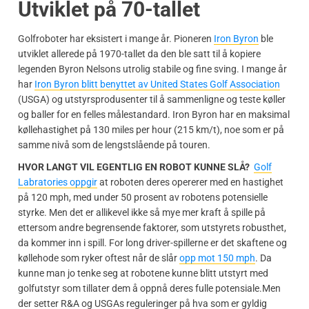
Utviklet på 70-tallet
Golfroboter har eksistert i mange år. Pioneren
Iron Byron
ble
utviklet allerede på 1970-tallet da den ble satt til å kopiere
legenden Byron Nelsons utrolig stabile og fine sving. I mange år
har
Iron Byron blitt benyttet av United States Golf Association
(USGA) og utstyrsprodusenter til å sammenligne og teste køller
og baller for en felles målestandard. Iron Byron har en maksimal
køllehastighet på 130 miles per hour (215 km/t), noe som er på
samme nivå som de lengstslående på touren.
HVOR LANGT VIL EGENTLIG EN ROBOT KUNNE SLÅ?
Golf
Labratories oppgir
at roboten deres opererer med en hastighet
på 120 mph, med under 50 prosent av robotens potensielle
styrke. Men det er allikevel ikke så mye mer kraft å spille på
ettersom andre begrensende faktorer, som utstyrets robusthet,
da kommer inn i spill. For long driver-spillerne er det skaftene og
køllehode som ryker oftest når de slår
opp mot 150 mph
. Da
kunne man jo tenke seg at robotene kunne blitt utstyrt med
golfutstyr som tillater dem å oppnå deres fulle potensiale.Men
der setter R&A og USGAs reguleringer på hva som er gyldig