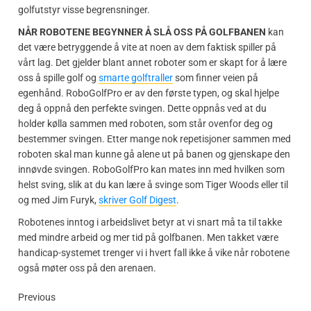
golfutstyr visse begrensninger.
NÅR ROBOTENE BEGYNNER Å SLÅ OSS PÅ GOLFBANEN
kan
det være betryggende å vite at noen av dem faktisk spiller på
vårt lag. Det gjelder blant annet roboter som er skapt for å lære
oss å spille golf og
smarte golftraller
som finner veien på
egenhånd. RoboGolfPro er av den første typen, og skal hjelpe
deg å oppnå den perfekte svingen. Dette oppnås ved at du
holder kølla sammen med roboten, som står ovenfor deg og
bestemmer svingen. Etter mange nok repetisjoner sammen med
roboten skal man kunne gå alene ut på banen og gjenskape den
innøvde svingen. RoboGolfPro kan mates inn med hvilken som
helst sving, slik at du kan lære å svinge som Tiger Woods eller til
og med Jim Furyk,
skriver Golf Digest
.
Robotenes inntog i arbeidslivet betyr at vi snart må ta til takke
med mindre arbeid og mer tid på golfbanen. Men takket være
handicap-systemet trenger vi i hvert fall ikke å vike når robotene
også møter oss på den arenaen.
Previous