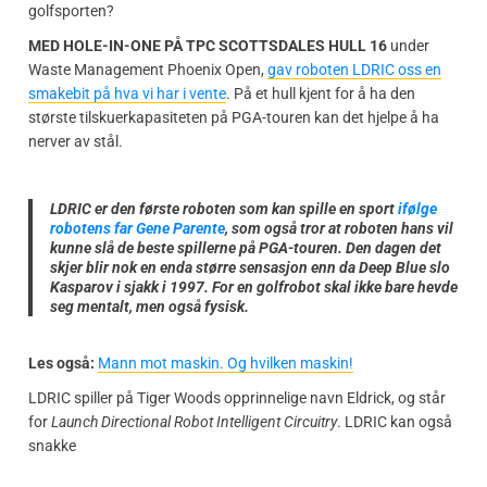
golfsporten?
MED HOLE-IN-ONE PÅ TPC SCOTTSDALES HULL 16
under
Waste Management Phoenix Open,
gav roboten LDRIC oss en
smakebit på hva vi har i vente
. På et hull kjent for å ha den
største tilskuerkapasiteten på PGA-touren kan det hjelpe å ha
nerver av stål.
LDRIC er den første roboten som kan spille en sport
ifølge
robotens far Gene Parente
, som også tror at roboten hans vil
kunne slå de beste spillerne på PGA-touren. Den dagen det
skjer blir nok en enda større sensasjon enn da Deep Blue slo
Kasparov i sjakk i 1997. For en golfrobot skal ikke bare hevde
seg mentalt, men også fysisk.
Les også:
Mann mot maskin. Og hvilken maskin!
LDRIC spiller på Tiger Woods opprinnelige navn Eldrick, og står
for
Launch Directional Robot Intelligent Circuitry
. LDRIC kan også
snakke