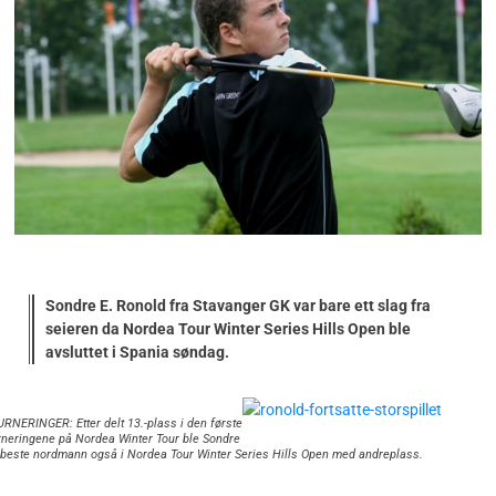
Sondre E. Ronold fra Stavanger GK var bare ett slag fra
seieren da Nordea Tour Winter Series Hills Open ble
avsluttet i Spania søndag.
RNERINGER: Etter delt 13.-plass i den første
urneringene på Nordea Winter Tour ble Sondre
beste nordmann også i Nordea Tour Winter Series Hills Open med andreplass.