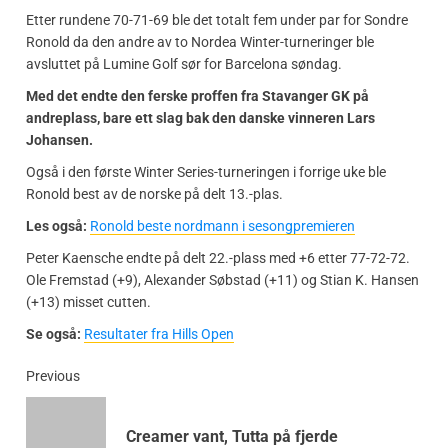
Etter rundene 70-71-69 ble det totalt fem under par for Sondre
Ronold da den andre av to Nordea Winter-turneringer ble
avsluttet på Lumine Golf sør for Barcelona søndag.
Med det endte den ferske proffen fra Stavanger GK på
andreplass, bare ett slag bak den danske vinneren Lars
Johansen.
Også i den første Winter Series-turneringen i forrige uke ble
Ronold best av de norske på delt 13.-plas.
Les også:
Ronold beste nordmann i sesongpremieren
Peter Kaensche endte på delt 22.-plass med +6 etter 77-72-72.
Ole Fremstad (+9), Alexander Søbstad (+11) og Stian K. Hansen
(+13) misset cutten.
Se også:
Resultater fra Hills Open
Previous
Creamer vant, Tutta på fjerde