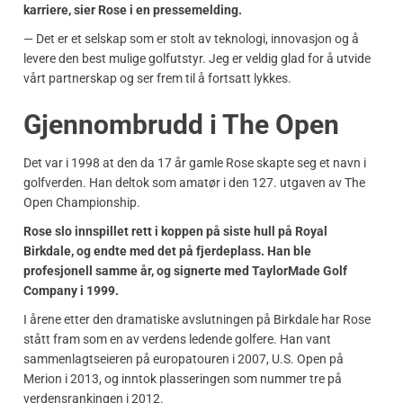
karriere, sier Rose i en pressemelding.
— Det er et selskap som er stolt av teknologi, innovasjon og å
levere den best mulige golfutstyr. Jeg er veldig glad for å utvide
vårt partnerskap og ser frem til å fortsatt lykkes.
Gjennombrudd i The Open
Det var i 1998 at den da 17 år gamle Rose skapte seg et navn i
golfverden. Han deltok som amatør i den 127. utgaven av The
Open Championship.
Rose slo innspillet rett i koppen på siste hull på Royal
Birkdale, og endte med det på fjerdeplass. Han ble
profesjonell samme år, og signerte med TaylorMade Golf
Company i 1999.
I årene etter den dramatiske avslutningen på Birkdale har Rose
stått fram som en av verdens ledende golfere. Han vant
sammenlagtseieren på europatouren i 2007, U.S. Open på
Merion i 2013, og inntok plasseringen som nummer tre på
verdensrankingen i 2012.