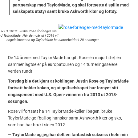
partnerskap med TaylorMade, og skal fortsette å spille med
selskapets utstyr samt bruke Ashworth klær og fottøy.
 UT 2018: Justin Rose forlenger sin
d TaylorMade. Når den går ut i 2018 vil
engelskmannen og TaylorMade ha samarbeidet i 20 sesonger.
De 14 årene med TaylorMade har gitt Rose én majortittel, én
sammenlagtseier på europatouren og 14 turneringsseiere
verden rundt.
Torsdag ble det kjent at koblingen Justin Rose og TaylorMade
fortsatt holder koken, og at golfselskapet har fornyet sitt
engasjement med U.S. Open-vinneren fra 2013 ut 2018-
sesongen.
Rose vil fortsatt ha 14 TaylorMade-køller i bagen, bruke
TaylorMade golfball og hansker samt Ashworth klær og sko,
som han har brukt siden 2012.
— TaylorMade og jeg har delt en fantastisk suksess i hele min