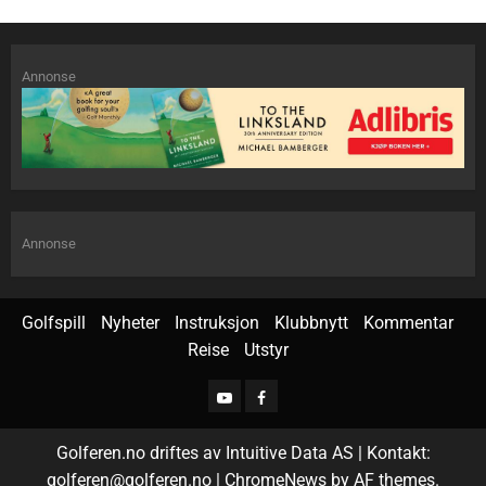
Annonse
Annonse
Golfspill
Nyheter
Instruksjon
Klubbnytt
Kommentar
Reise
Utstyr
Golferen.no driftes av Intuitive Data AS | Kontakt:
golferen@golferen.no
|
ChromeNews
by AF themes.