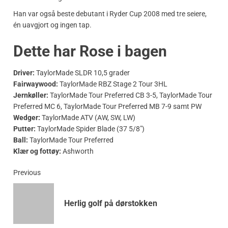
Han var også beste debutant i Ryder Cup 2008 med tre seiere,
én uavgjort og ingen tap.
Dette har Rose i bagen
Driver:
TaylorMade SLDR 10,5 grader
Fairwaywood:
TaylorMade RBZ Stage 2 Tour 3HL
Jernkøller:
TaylorMade Tour Preferred CB 3-5, TaylorMade Tour
Preferred MC 6, TaylorMade Tour Preferred MB 7-9 samt PW
Wedger:
TaylorMade ATV (AW, SW, LW)
Putter:
TaylorMade Spider Blade (37 5/8")
Ball:
TaylorMade Tour Preferred
Klær og fottøy:
Ashworth
Previous
Herlig golf på dørstokken