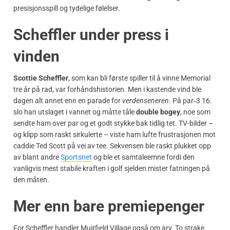
presisjonsspill og tydelige følelser.
Scheffler under press i
vinden
Scottie Scheffler
, som kan bli første spiller til å vinne Memorial
tre år på rad, var forhåndshistorien. Men i kastende vind ble
dagen alt annet enn en parade for
verdenseneren
. På par‑3 16.
slo han utslaget i vannet og måtte tåle
double bogey
, noe som
sendte ham over par og et godt stykke bak tidlig tet. TV-bilder –
og klipp som raskt sirkulerte – viste ham lufte frustrasjonen mot
caddie Ted Scott på vei av tee. Sekvensen ble raskt plukket opp
av blant andre
Sportsnet
og ble et samtaleemne fordi den
vanligvis mest stabile kraften i golf sjelden mister fatningen på
den måten.
Mer enn bare premiepenger
For Scheffler handler Muirfield Village også om arv. To strake