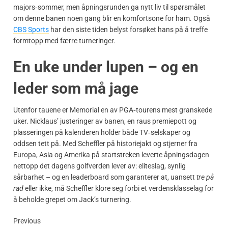
majors‑sommer, men åpningsrunden ga nytt liv til spørsmålet
om denne banen noen gang blir en komfortsone for ham. Også
CBS Sports
har den siste tiden belyst forsøket hans på å treffe
formtopp med færre turneringer.
En uke under lupen – og en
leder som må jage
Utenfor tauene er Memorial en av PGA‑tourens mest grans­kede
uker. Nicklaus’ justeringer av banen, en raus premiepott og
plasseringen på kalenderen holder både TV‑selskaper og
oddsen tett på. Med Scheffler på historiejakt og stjerner fra
Europa, Asia og Amerika på startstreken leverte åpningsdagen
nettopp det dagens golfverden lever av: eliteslag, synlig
sårbarhet – og en leaderboard som garanterer at, uansett
tre på
rad
eller ikke, må Scheffler klore seg forbi et verdensklasselag for
å beholde grepet om Jack’s turnering.
Previous