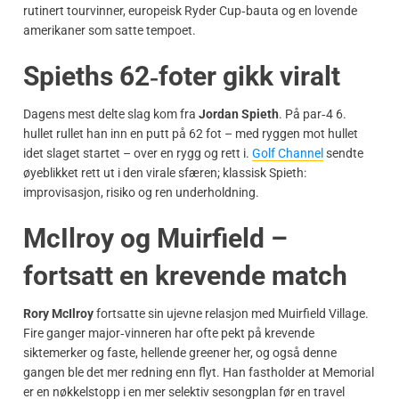
rutinert tourvinner, europeisk Ryder Cup‑bauta og en lovende
amerikaner som satte tempoet.
Spieths 62‑foter gikk viralt
Dagens mest delte slag kom fra
Jordan Spieth
. På par‑4 6.
hullet rullet han inn en putt på 62 fot – med ryggen mot hullet
idet slaget startet – over en rygg og rett i.
Golf Channel
sendte
øyeblikket rett ut i den virale sfæren; klassisk Spieth:
improvisasjon, risiko og ren underholdning.
McIlroy og Muirfield –
fortsatt en krevende match
Rory McIlroy
fortsatte sin ujevne relasjon med Muirfield Village.
Fire ganger major‑vinneren har ofte pekt på krevende
siktemerker og faste, hellende greener her, og også denne
gangen ble det mer redning enn flyt. Han fastholder at Memorial
er en nøkkelstopp i en mer selektiv sesongplan før en travel