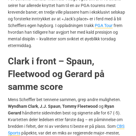
seirer har allerede knyttet ham til en av PGA‑tourens mest
krevende baner; en tredje ville plassere ham i eksklusivt selskap
og forsterke inntrykket av at «Jack’s place» er i ferd med å bli
Schefflers egen høyborg. I oppladningen trakk
PGA Tour
frem
hvordan han tidligere har avgjort her med kald presisjon og
mental disiplin – kvaliteter som sviktet et øyeblikk torsdag
ettermiddag.
Clark i front – Spaun,
Fleetwood og Gerard på
samme score
Mens Scheffler bet tennene sammen, grep andre muligheten.
Wyndham Clark
,
J.J. Spaun
,
Tommy Fleetwood
og
Ryan
Gerard
håndterte sidevinden best og signerte alle for 67 (-5).
Kvartetten deler ledelsen etter første dag – en påminnelse om
bredden i feltet, der ni av verdens ti beste er på plass. Som
CBS
Sports
påpekte, var det en miks av regjerende major‑mester,