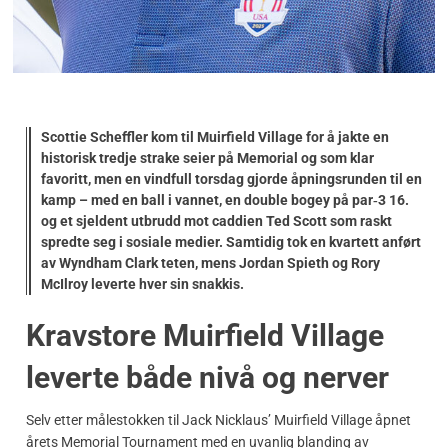
Scottie Scheffler kom til Muirfield Village for å jakte en
historisk tredje strake seier på Memorial og som klar
favoritt, men en vindfull torsdag gjorde åpningsrunden til en
kamp – med en ball i vannet, en
double bogey
på par‑3 16.
og et sjeldent utbrudd mot caddien Ted Scott som raskt
spredte seg i sosiale medier. Samtidig tok en kvartett anført
av Wyndham Clark teten, mens Jordan Spieth og Rory
McIlroy leverte hver sin snakkis.
Kravstore Muirfield Village
leverte både nivå og nerver
Selv etter målestokken til Jack Nicklaus’ Muirfield Village åpnet
årets Memorial Tournament med en uvanlig blanding av