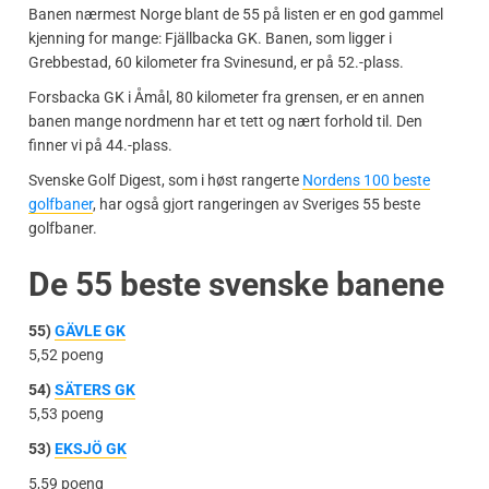
Banen nærmest Norge blant de 55 på listen er en god gammel
kjenning for mange: Fjällbacka GK. Banen, som ligger i
Grebbestad, 60 kilometer fra Svinesund, er på 52.-plass.
Forsbacka GK i Åmål, 80 kilometer fra grensen, er en annen
banen mange nordmenn har et tett og nært forhold til. Den
finner vi på 44.-plass.
Svenske Golf Digest, som i høst rangerte
Nordens 100 beste
golfbaner
, har også gjort rangeringen av Sveriges 55 beste
golfbaner.
De 55 beste svenske banene
55)
GÄVLE GK
5,52 poeng
54)
SÄTERS GK
5,53 poeng
53)
EKSJÖ GK
5,59 poeng