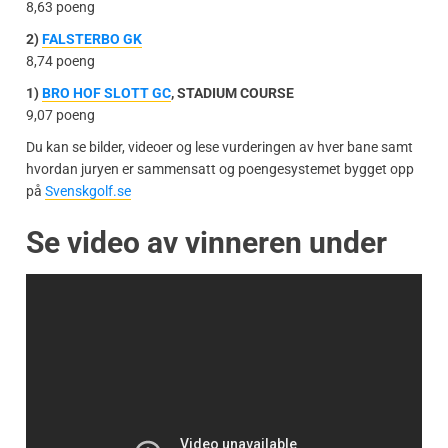
8,63 poeng
2)
FALSTERBO GK
8,74 poeng
1)
BRO HOF SLOTT GC
, STADIUM COURSE
9,07 poeng
Du kan se bilder, videoer og lese vurderingen av hver bane samt
hvordan juryen er sammensatt og poengesystemet bygget opp
på
Svenskgolf.se
Se video av vinneren under