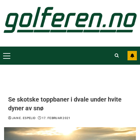
Se skotske toppbaner i dvale under hvite
dyner av snø
JAN E. ESPELID
17. FEBRUAR 2021