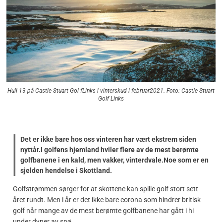
Hull 13 på Castle Stuart Gol fLinks i vinterskud i februar2021. Foto: Castle Stuart
Golf Links
Det er ikke bare hos oss vinteren har vært ekstrem siden
nyttår.I golfens hjemland hviler flere av de mest berømte
golfbanene i en kald, men vakker, vinterdvale.Noe som er en
sjelden hendelse i Skottland.
Golfstrømmen sørger for at skottene kan spille golf stort sett
året rundt. Men i år er det ikke bare corona som hindrer britisk
golf når mange av de mest berømte golfbanene har gått i hi
under dyner av snø.