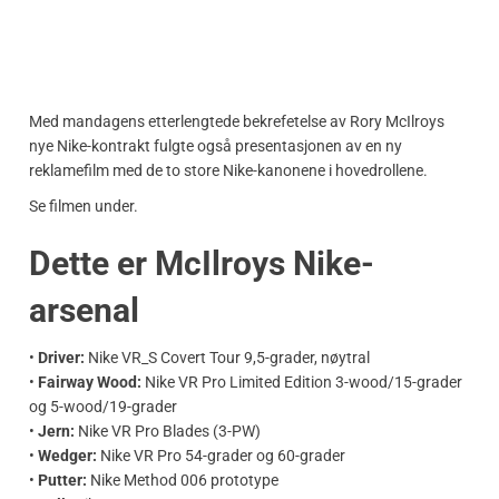
Med mandagens etterlengtede bekrefetelse av Rory McIlroys
nye Nike-kontrakt fulgte også presentasjonen av en ny
reklamefilm med de to store Nike-kanonene i hovedrollene.
Se filmen under.
Dette er McIlroys Nike-
arsenal
•
Driver:
Nike VR_S Covert Tour 9,5-grader, nøytral
•
Fairway Wood:
Nike VR Pro Limited Edition 3-wood/15-grader
og 5-wood/19-grader
•
Jern:
Nike VR Pro Blades (3-PW)
•
Wedger:
Nike VR Pro 54-grader og 60-grader
•
Putter:
Nike Method 006 prototype