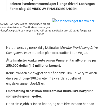
seieren i verdensmesterskapet i lange driver i Las Vegas.
For et slag! SE VIDEO AV FINALEOMGANGEN.
SENS TIME: Joe Miller (med ryggen til) må
atere at motstander Tim Burke er overlegen i
v longdriving-VM i Las Vegas. Med 427 yards slo Burke over 20 yards lenger enn
Miller.
Natt til torsdag norsk tid gikk finalen i
Re/Max World Long Drive
Championship
av stabelen på motorstadion i Las Vegas.
Åtte finalister konkurrerte om en Vinneren tar alt-premie på
250.000 dollar (1,5 millioner kroner).
Konkurransen ble avgjort da 27 år gamle Tim Bruke fyrte av en
drive på utrolige 390,5 meter (427 yards) i duell mot
engelskmannen Joe Miller.
I motsetning til det man skulle tro har Bruke ikke bakgrunn
som profesjonell golfer.
Hans sivile jobb er innen finans, og som idrettsmann har han