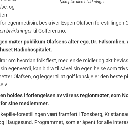
lykkepille uten bivirkninger
.
lse
, og
den
for egenmedisin, beskriver Espen Olafsen forestillingen
G
ten bivirkninger
til Golferen.no.
ingen møter publikum Olafsens alter ego, Dr. Følsomlien,
uset Radiohospitalet.
rar om hvordan folk flest, med enkle midler og økt bevis
 sin egenverdi, kan bidra til såvel sin egen helse som triv
setter Olafsen, og legger til at golf kanskje er den beste p
elv.
gen holdes i forlengelsen av vårens regionmøter, som N
r for sine medlemmer.
ykkepille-forestillingen vært framført i Tønsberg, Kristiansa
g Haugesund. Programmet, som er åpent for alle interes