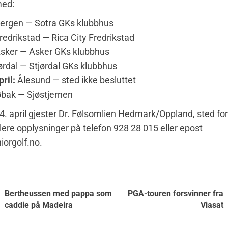
med:
ergen — Sotra GKs klubbhus
redrikstad — Rica City Fredrikstad
sker — Asker GKs klubbhus
ørdal — Stjørdal GKs klubbhus
pril:
Ålesund — sted ikke besluttet
bak — Sjøstjernen
r 14. april gjester Dr. Følsomlien Hedmark/Oppland, sted fo
Flere opplysninger på telefon 928 28 015 eller epost
orgolf.no.
Bertheussen med pappa som
PGA-touren forsvinner fra
caddie på Madeira
Viasat