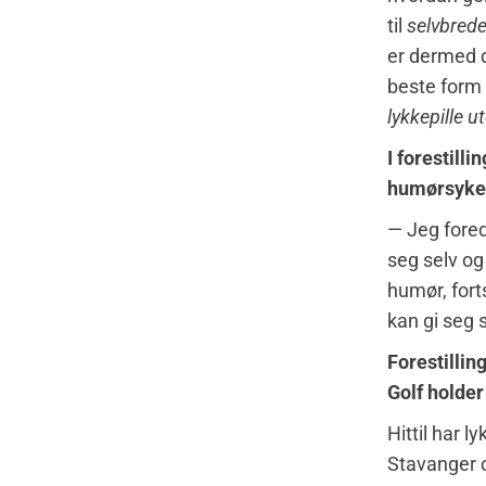
til
selvbrede
er dermed 
beste form 
lykkepille u
I forestill
humørsykeh
— Jeg fored
seg selv og
humør, fort
kan gi seg s
Forestillin
Golf holde
Hittil har l
Stavanger o