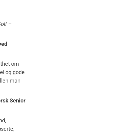
olf –
 ved
sthet om
sel og gode
illen man
orsk Senior
nd,
serte,