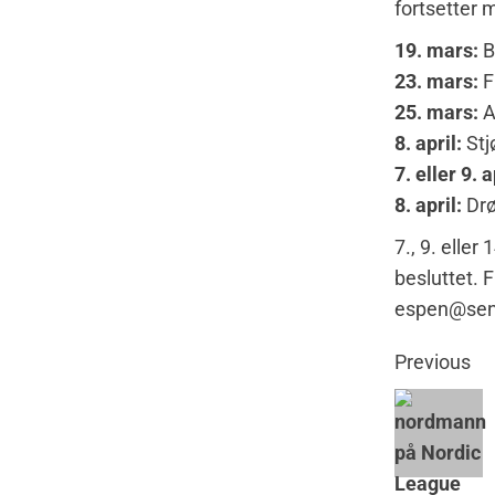
fortsetter 
19. mars:
B
23. mars:
F
25. mars:
A
8. april:
Stj
7. eller 9. a
8. april:
Drø
7., 9. elle
besluttet. 
espen@seni
Previous