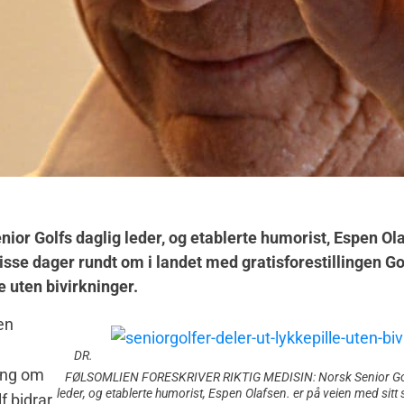
nior Golfs daglig leder, og etablerte humorist, Espen Ol
disse dager rundt om i landet med gratisforestillingen Gol
e uten bivirkninger.
en
DR.
ng om
FØLSOMLIEN FORESKRIVER RIKTIG MEDISIN: Norsk Senior Gol
leder, og etablerte humorist, Espen Olafsen. er på veien med sit
f bidrar