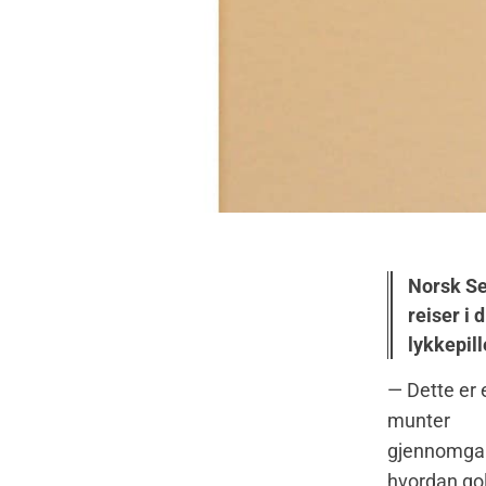
Norsk Se
reiser i 
lykkepill
— Dette er 
munter
gjennomga
hvordan gol