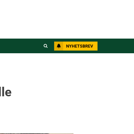
NYHETSBREV
lle