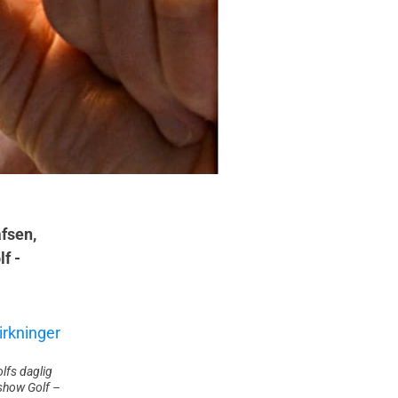
afsen,
f -
fs daglig
t show
Golf –