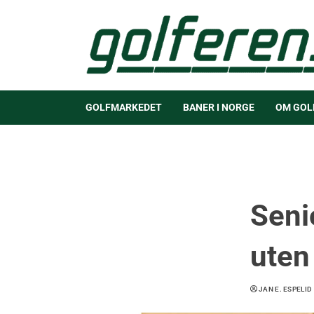
GOLFMARKEDET
BANER I NORGE
OM GOL
Senio
uten
JAN E. ESPELID