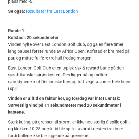
plass med -6.
Se også:
Resultater fra East London
Runde 1:
Kofstad i 20 sekundmeter
Vinden hylte over East London Golf Club, og ga en flere timer
lang pause i første runde av Africa Open. Kofstad er bra med på
par, og måtte fullføre tre hull fredag morgen.
East London Golf Club er en typisk
risk & reward
-bane på den
sørafrikanske sørøstkysten. Den ligger på og mellom
sanddynene mot Det indiske hav, og tett vegetasjon er hele tiden
i spill.
Vinden er alltid en faktor her, og torsdag var intet unntak:
Sørvestlig vind på 11 sekundmeter med 20 sekundmeter i
kastene.
Sterk kuling, på grensen til storm, er ikke noe særlig å spille golf i,
og klokken 10.28 norsk tid ble spillet avbrutt nesten tre timer
fordi ballene ikke ble liggende på greenene.