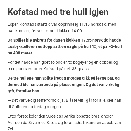
Kofstad med tre hull igjen
Espen Kofstads starttid var opprinnelig 11.15 norsk tid, men
han kom seg først ut rundt klokken 14.00.
Da spillet ble avbrutt for dagen klokken 17.55 norsk tid hadde
Losby-spilleren nettopp satt en eagle på hull 15, et par-5-hull
på 488 meter.
Før det hadde han gjort to birdier, to bogeyer og én dobbel, og
med par overnattet Kofstad på delt 33.-plass.
De tre hullene han spilte fredag morgen gikk på jevne par, og
dermed ble hanværende på plasseringen. Og det var virkelig
tøft, forteller han.
— Det var veldig tøffe forhold ja. Blåste vilt i går for alle, sier han
til Golferen.no fredag morgen.
Etter første leder den S&oslas;r-Afrika-bosatte brasilaneren
Adillson da Silva med 8, to slag foran sørafrikaneren Jacob van
Zyl.