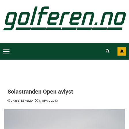
Solastranden Open avlyst
JAN E. ESPELID
4. APRIL 2013