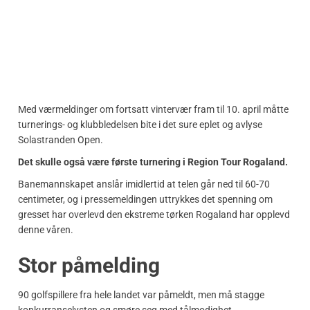
Med værmeldinger om fortsatt vintervær fram til 10. april måtte
turnerings- og klubbledelsen bite i det sure eplet og avlyse
Solastranden Open.
Det skulle også være første turnering i Region Tour Rogaland.
Banemannskapet anslår imidlertid at telen går ned til 60-70
centimeter, og i pressemeldingen uttrykkes det spenning om
gresset har overlevd den ekstreme tørken Rogaland har opplevd
denne våren.
Stor påmelding
90 golfspillere fra hele landet var påmeldt, men må stagge
konkurranselysten og smøre seg med tålmodighet.