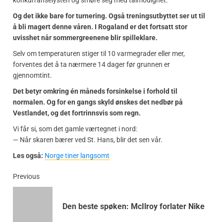
Og det ikke bare for turnering. Også treningsutbyttet ser ut til
å bli magert denne våren. I Rogaland er det fortsatt stor
uvisshet når sommergreenene blir spilleklare.
Selv om temperaturen stiger til 10 varmegrader eller mer,
forventes det å ta nærmere 14 dager før grunnen er
gjennomtint.
Det betyr omkring én måneds forsinkelse i forhold til
normalen. Og for en gangs skyld ønskes det nedbør på
Vestlandet, og det fortrinnsvis som regn.
Vi får si, som det gamle værtegnet i nord:
— Når skaren bærer ved St. Hans, blir det sen vår.
Les også:
Norge tiner langsomt
Previous
Den beste spøken: McIlroy forlater Nike