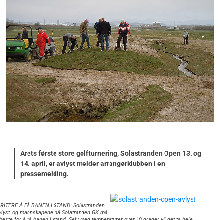
Årets første store golfturnering, Solastranden Open 13. og
14. april, er avlyst melder arrangørklubben i en
pressemelding.
RITERE Å FÅ BANEN I STAND: Solastranden
vlyst, og mannskapene på Solatranden GK må
 beste for å få banen i stand. Selv med temperaturer over 10 grader vil det ta hele