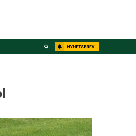
NYHETSBREV
l