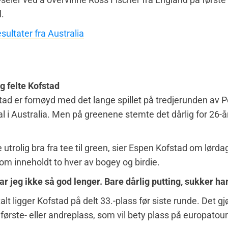
l.
sultater fra Australia
g felte Kofstad
ad er fornøyd med det lange spillet på tredjerunden av P
al i Australia. Men på greenene stemte det dårlig for 26-å
e utrolig bra fra tee til green, sier Espen Kofstad om lørd
om inneholdt to hver av bogey og birdie.
r jeg ikke så god lenger. Bare dårlig putting, sukker ha
lt ligger Kofstad på delt 33.-plass før siste runde. Det gj
første- eller andreplass, som vil bety plass på europatou