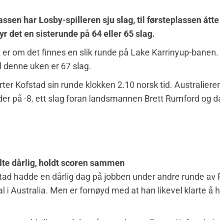
assen har Losby-spilleren sju slag, til førsteplassen åtte 
yr det en sisterunde på 64 eller 65 slag.
er om det finnes en slik runde på Lake Karrinyup-banen
il denne uken er 67 slag.
ter Kofstad sin runde klokken 2.10 norsk tid. Australiere
der på -8, ett slag foran landsmannen Brett Rumford og 
lte dårlig, holdt scoren sammen
ad hadde en dårlig dag på jobben under andre runde av 
l i Australia. Men er fornøyd med at han likevel klarte å h