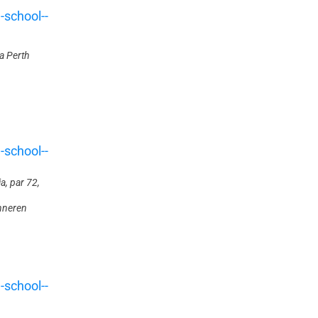
a Perth
a, par 72,
inneren