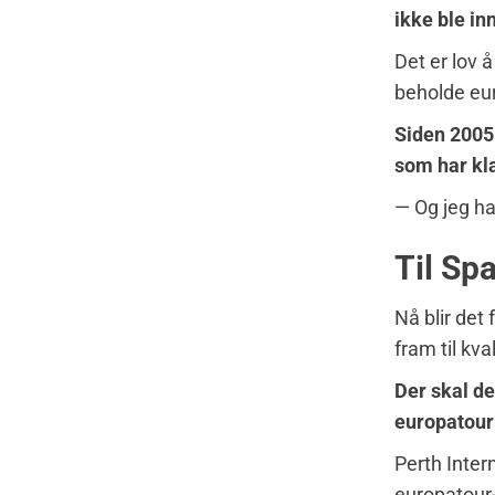
ikke ble inn
Det er lov 
beholde eur
Siden 2005 
som har kla
— Og jeg har
Til Sp
Nå blir det
fram til kv
Der skal de
europatour
Perth Inter
europatour-