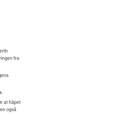
erth
ringen fra
agens
n.
ør at håpet
ren også