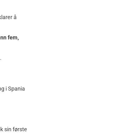
klarer å
enn fem,
.
ng i Spania
.
k sin første