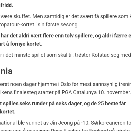
fridd.
å være skuffet. Men samtidig er det svært få spillere som 
opatour-kortet i sin første sesong.
har det aldri vært flere enn tolv spillere, og aldri færre 
rt å fornye kortet.
 i det minste spillet som skal til, trøster Kofstad seg med
ania
 først noen dager hjemme i Oslo før mest sannsynlig treni
alikens finalesteg starter på PGA Catalunya 10. november
t spilles seks runder på seks dager, og de 25 beste får
kortet.
national ble vunnet av Jin Jeong på -10. Sørkoreaneren to
seier ved å overvinne Ross Fischer fra England på første