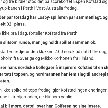
r og tre birdier stod det på scorekortet Espen Kofstad si
yup-banen i Perth i Vest-Australia fredag.
der par torsdag har Losby-spilleren par sammenlagt, og 
elt 32.-plass.
 ikke bra i dag, forteller Kofstad fra Perth.
n slitsom runde, men jeg holdt spillet sammen ok.
tarter tredjerunden klokken 2.00 norsk tid natt til lørdag,
öholm fra Sverige og Mikko Korhonen fra Finland.
rer hans nordiske kollegaer å inspirere Kofstad til en s
er tett i toppen, og nordmannen har fem slag til andrep
teten.
 ikke spilte på topp fredag, gjør Kofstad ingen endringer 
ene til tredjerunden, de blir som vanlig.
al bli moro, dette! lover han Golferen.no sine lesere.