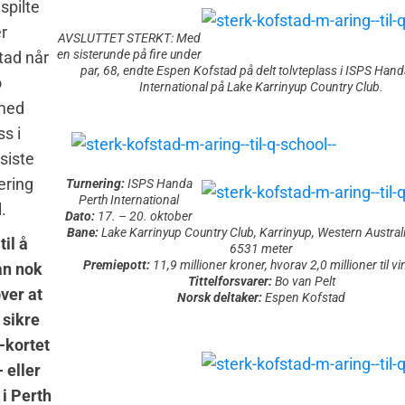
spilte
er
AVSLUTTET STERKT: Med
en sisterunde på fire under
tad når
par, 68, endte Espen Kofstad på delt tolvteplass i ISPS Hand
o
International på Lake Karrinyup Country Club.
 med
ss i
siste
ering
Turnering:
ISPS Handa
Perth International
.
Dato:
17. – 20. oktober
Bane:
Lake Karrinyup Country Club, Karrinyup, Western Australi
til å
6531 meter
Premiepott:
11,9 millioner kroner, hvorav 2,0 millioner til v
an nok
Tittelforsvarer:
Bo van Pelt
over at
Norsk deltaker:
Espen Kofstad
 sikre
-kortet
 eller
i Perth