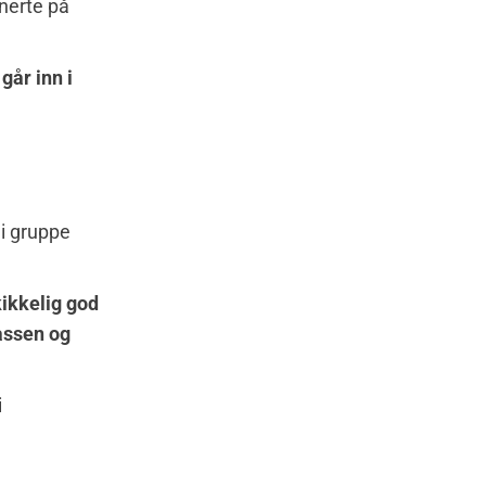
gnerte på
går inn i
 i gruppe
kikkelig god
lassen og
i