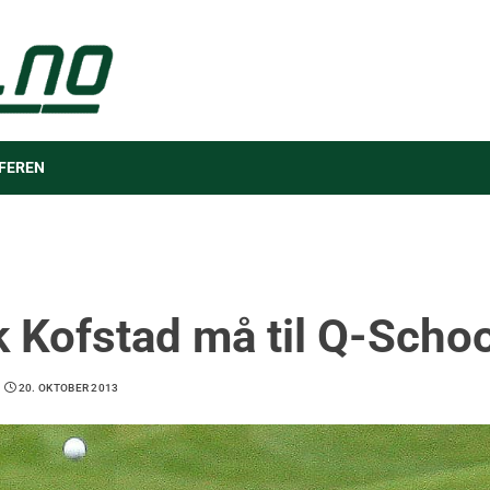
FEREN
k Kofstad må til Q-Schoo
20. OKTOBER 2013