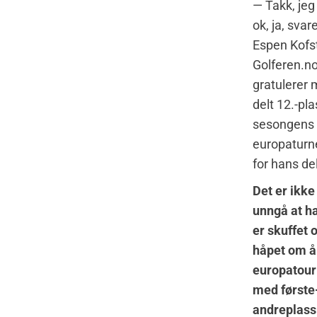
— Takk, jeg 
ok, ja, svar
Espen Kofs
Golferen.n
gratulerer
delt 12.-pla
sesongens 
europaturn
for hans del
Det er ikke 
unngå at h
er skuffet 
håpet om å
europatour
med første-
andreplass 