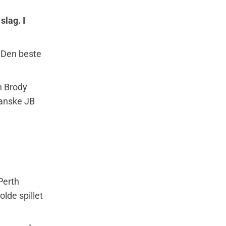
slag. I
. Den beste
n Brody
danske JB
Perth
olde spillet