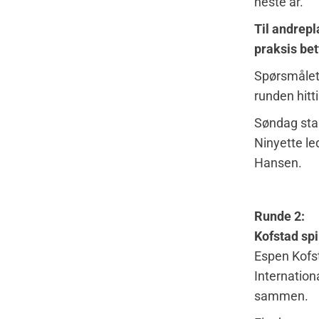
neste år.
Til andrepl
praksis bet
Spørsmålet 
runden hitt
Søndag star
Ninyette le
Hansen.
Runde 2:
Kofstad spi
Espen Kofst
Internationa
sammen.