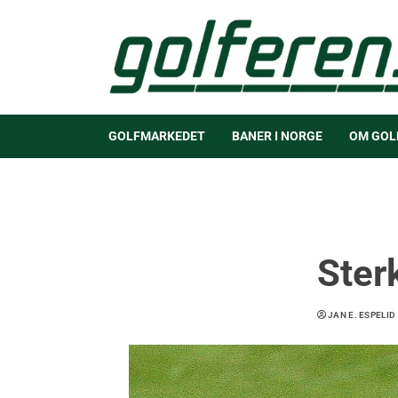
GOLFMARKEDET
BANER I NORGE
OM GOL
Ster
JAN E. ESPELID