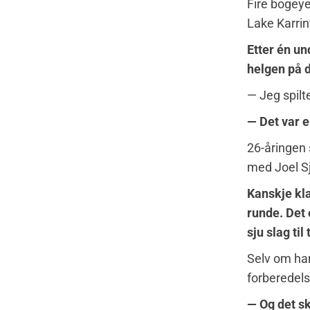
Fire bogeye
Lake Karrin
Etter én un
helgen på d
— Jeg spilte
— Det var e
26-åringen s
med Joel Sj
Kanskje kla
runde. Det 
sju slag til 
Selv om han
forberedels
— Og det sk