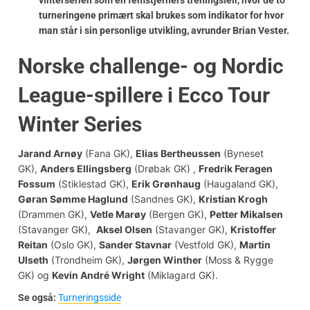
turneringene primært skal brukes som indikator for hvor
man står i sin personlige utvikling, avrunder Brian Vester.
Norske challenge- og Nordic
League-spillere i Ecco Tour
Winter Series
Jarand Arnøy
(Fana GK),
Elias
Bertheussen
(Byneset
GK),
Anders
Ellingsberg
(Drøbak GK) ,
Fredrik Feragen
Fossum
(Stiklestad GK),
Erik Grønhaug
(Haugaland GK),
Gøran Sømme Haglund
(Sandnes GK),
Kristian Krogh
(Drammen GK),
Vetle Marøy
(Bergen GK),
Petter Mikalsen
(Stavanger GK),
Aksel Olsen
(Stavanger GK),
Kristoffer
Reitan
(Oslo GK),
Sander Stavnar
(Vestfold GK),
Martin
Ulseth
(Trondheim GK),
Jørgen Winther
(Moss & Rygge
GK) og
Kevin André Wright
(Miklagard GK).
Se også:
Turneringsside