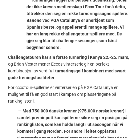
det ikke kreves medlemskap i Ecco Tour for å delta,
tiltrekker den seg en rekke turneringssugne spillere.
Banene ved PGA Catalunya er anerkjent som
Spanias beste, og appellerer til mange spillere. Vi
har en lang rekke challengetour-spillere med. De
gjør seg klar til challenge-sesongen, som først
begynner senere.
Challengetouren har sin første turnering i Kenya 22.-25. mars
,
og Brian Vester mener Eccos vinterserie gir en perfekt
kombinasjon av verdifull
turneringsgolf kombinert med svært
gode treningsfasiliteter
.
For cccotour-spillerne er vinterserien på PGA Catalunya en
mulighet til få en god start i kampen om plasseringene på
rankinglisteni.
— Med 750.000 danske kroner (975.000 norske kroner) i
samlet premiepott kan spillerne sikre seg en posisjon på
rankinglisten, som kan holde langt i ut sesongen når vi
kommer i gang Norden. For andre i feltet oppfattes
vinterserien som en femstjerners treningsleir, hvor de to