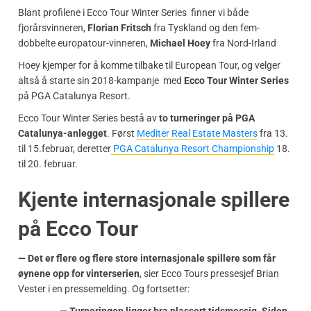
Blant profilene i Ecco Tour Winter Series finner vi både
fjorårsvinneren,
Florian Fritsch
fra Tyskland og den fem-
dobbelte europatour-vinneren,
Michael Hoey
fra Nord-Irland
Hoey kjemper for å komme tilbake til European Tour, og velger
altså å starte sin 2018-kampanje med
Ecco Tour Winter Series
på PGA Catalunya Resort.
Ecco Tour Winter Series bestå av
to turneringer på PGA
Catalunya-anlegget
. Først
Mediter Real Estate Masters
fra 13.
til 15.februar, deretter
PGA Catalunya Resort Championship
18.
til 20. februar.
Kjente internasjonale spillere
på Ecco Tour
— Det er flere og flere store internasjonale spillere som får
øynene opp for vinterserien
, sier Ecco Tours pressesjef Brian
Vester i en pressemelding. Og fortsetter:
— Turneringen ligger bra plassert tidsmessig. Siden