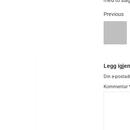
med to slag
Previous
Legg igje
Din e-postadr
Kommentar