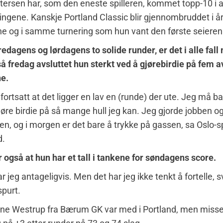
ersen har, som den eneste spilleren, kommet topp-10 i a
ringene. Kanskje Portland Classic blir gjennombruddet i å
og i samme turnering som hun vant den første seieren i
redagens og lørdagens to solide runder, er det i alle fall
så fredag avsluttet hun sterkt ved å gjørebirdie på fem a
ne.
 fortsatt at det ligger en lav en (runde) der ute. Jeg må b
jøre birdie på så mange hull jeg kan. Jeg gjorde jobben og
eten, og i morgen er det bare å trykke på gassen, sa Oslo-s
d.
også at hun har et tall i tankene for søndagens score.
r jeg antageligvis. Men det har jeg ikke tenkt å fortelle, 
spurt.
ine Westrup fra Bærum GK var med i Portland, men misse