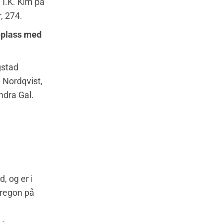
 I.K. Kim på
, 274.
teplass med
gstad
a Nordqvist,
ndra Gal.
, og er i
Oregon på