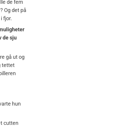
lle de fem
r? Og det på
 fjor.
 muligheter
v de sju
are gå ut og
 tettet
pilleren
svarte hun
t cutten