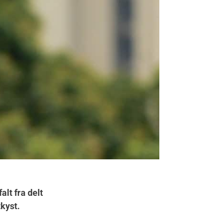
alt fra delt
tkyst.