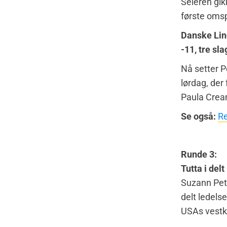
Seieren gik
første omsp
Danske Lin
-11, tre sla
Nå setter P
lørdag, der
Paula Cream
Se også:
Re
Runde 3:
Tutta i delt
Suzann Pett
delt ledels
USAs vestk