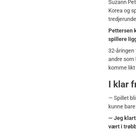
Suzann Pett
Korea og sp
tredjerunde
Pettersen k
spillere lig
32-åringen f
andre som h
komme likt
I klar
— Spillet b
kunne bare 
— Jeg klart
vært i trøb