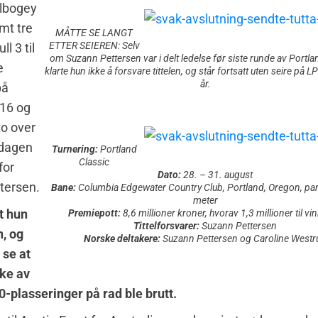
lbogey
amt tre
MÅTTE SE LANGT
ETTER SEIEREN: Selv
ll 3 til
om Suzann Pettersen var i delt ledelse før siste runde av Portla
e
klarte hun ikke å forsvare tittelen, og står fortsatt uten seire på 
år.
på
 16 og
to over
r dagen
Turnering:
Portland
Classic
for
Dato:
28. – 31. august
tersen.
Bane:
Columbia Edgewater Country Club, Portland, Oregon, pa
meter
t hun
Premiepott:
8,6 millioner kroner, hvorav 1,3 millioner til vi
Tittelforsvarer:
Suzann Pettersen
n, og
Norske deltakere:
Suzann Pettersen og Caroline Westr
 se at
ke av
-plasseringer på rad ble brutt.