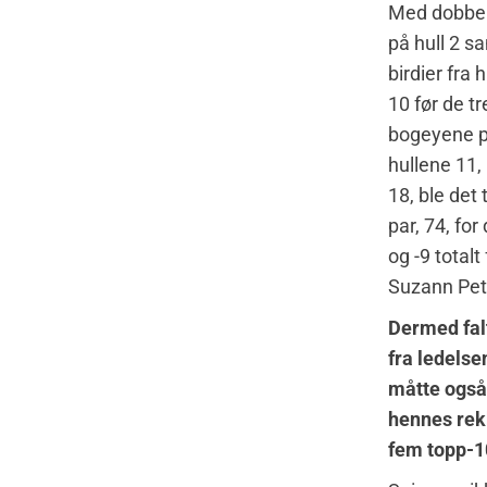
Med dobbe
på hull 2 s
birdier fra hu
10 før de tr
bogeyene 
hullene 11,
18, ble det 
par, 74, fo
og -9 totalt 
Suzann Pet
Dermed fal
fra ledelse
måtte også
hennes rek
fem topp-10