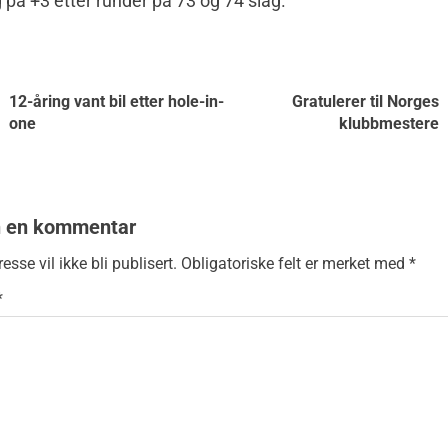
 på +3 etter runder på 73 og 74 slag.
12-åring vant bil etter hole-in-
Gratulerer til Norges
one
klubbmestere
n en kommentar
esse vil ikke bli publisert.
Obligatoriske felt er merket med
*
*