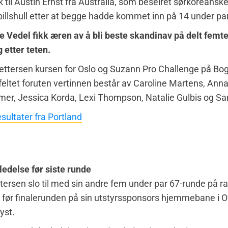
k til Austin Ernst fra Australia, som beseiret sørkoreanske
illshull etter at begge hadde kommet inn på 14 under par
e Vedel fikk æren av å bli beste skandinav på delt fem
g etter teten.
ettersen kursen for Oslo og Suzann Pro Challenge på Bo
 feltet foruten vertinnen består av Caroline Martens, Ann
er, Jessica Korda, Lexi Thompson, Natalie Gulbis og Sa
sultater fra Portland
 ledelse før siste runde
ersen slo til med sin andre fem under par 67-runde på rad
e før finalerunden på sin utstyrssponsors hjemmebane i 
yst.