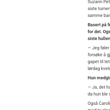
Suzann Pett
siste turne
samme bane 
Basert på f
for det. Og
siste hulle
— Jeg føler
forsøke å g
gapet til t
lørdag kvel
Hun medgir 
— Ja, det ha
da hun ble 
Også Carol