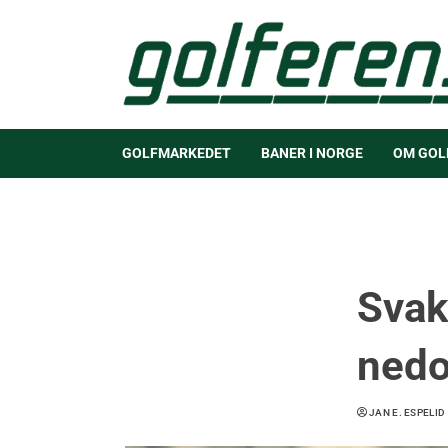
GOLFMARKEDET
BANER I NORGE
OM GOL
Svak
nedo
JAN E. ESPELID