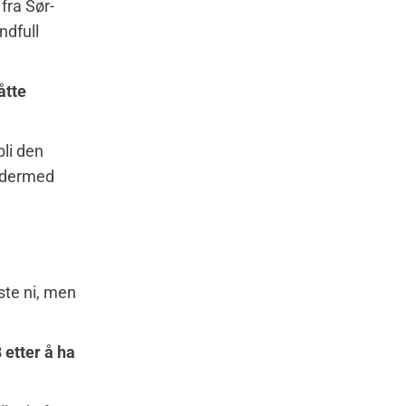
fra Sør-
ndfull
åtte
bli den
g dermed
ste ni, men
 etter å ha