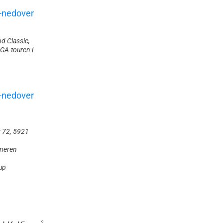
nd Classic,
LPGA-touren i
r 72, 5921
nneren
up