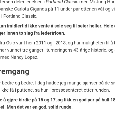
ersen deler ledelsen i
Portland Classic
med Mi Jung Hur 
anske Carlota Ciganda på 11 under par etter en våt og vi
 i Portland Classic.
an imidlertid ikke vente å sole seg til seier heller. Hele 
ger innen to slag fra ledertrioen.
ra Oslo vant her i 2011 og i 2013, og har muligheten til å 
ar vunnet tre ganger i turneringens 43-årige historie, o
 med Nancy Lopez.
 fremgang
lir bedre og bedre. I dag hadde jeg mange sjanser på de si
ikke få i puttene, sa hun i pressesenteret etter runden.
e å gjøre birdie på 16 og 17, og fikk en god par på hull 18
bel. Men det var en god, solid runde.