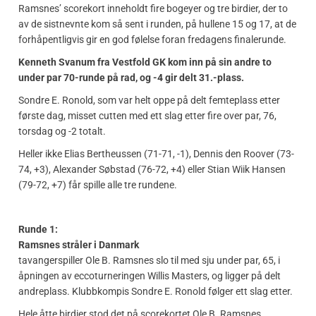
Ramsnes’ scorekort inneholdt fire bogeyer og tre birdier, der to
av de sistnevnte kom så sent i runden, på hullene 15 og 17, at de
forhåpentligvis gir en god følelse foran fredagens finalerunde.
Kenneth Svanum fra Vestfold GK kom inn på sin andre to
under par 70-runde på rad, og -4 gir delt 31.-plass.
Sondre E. Ronold, som var helt oppe på delt femteplass etter
første dag, misset cutten med ett slag etter fire over par, 76,
torsdag og -2 totalt.
Heller ikke Elias Bertheussen (71-71, -1), Dennis den Roover (73-
74, +3), Alexander Søbstad (76-72, +4) eller Stian Wiik Hansen
(79-72, +7) får spille alle tre rundene.
Runde 1:
Ramsnes stråler i Danmark
tavangerspiller Ole B. Ramsnes slo til med sju under par, 65, i
åpningen av eccoturneringen Willis Masters, og ligger på delt
andreplass. Klubbkompis Sondre E. Ronold følger ett slag etter.
Hele åtte birdier stod det på scorekortet Ole B. Ramsnes