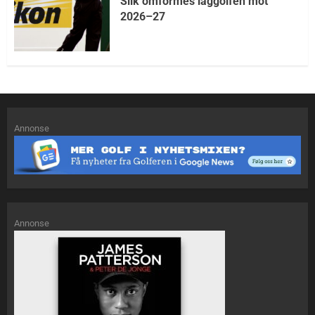
Slik omformes laggolfen mot
2026–27
Annonse
Annonse