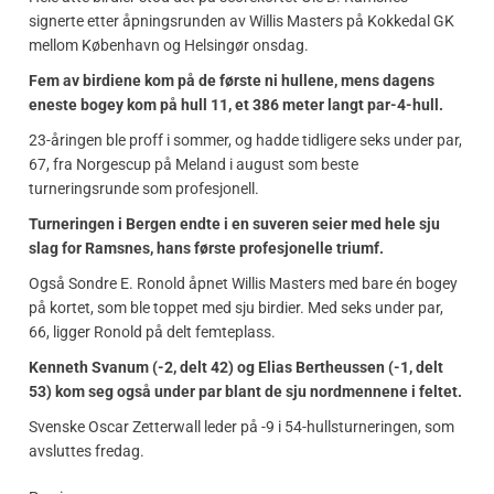
signerte etter åpningsrunden av Willis Masters på Kokkedal GK
mellom København og Helsingør onsdag.
Fem av birdiene kom på de første ni hullene, mens dagens
eneste bogey kom på hull 11, et 386 meter langt par-4-hull.
23-åringen ble proff i sommer, og hadde tidligere seks under par,
67, fra Norgescup på Meland i august som beste
turneringsrunde som profesjonell.
Turneringen i Bergen endte i en suveren seier med hele sju
slag for Ramsnes, hans første profesjonelle triumf.
Også Sondre E. Ronold åpnet Willis Masters med bare én bogey
på kortet, som ble toppet med sju birdier. Med seks under par,
66, ligger Ronold på delt femteplass.
Kenneth Svanum (-2, delt 42) og Elias Bertheussen (-1, delt
53) kom seg også under par blant de sju nordmennene i feltet.
Svenske Oscar Zetterwall leder på -9 i 54-hullsturneringen, som
avsluttes fredag.