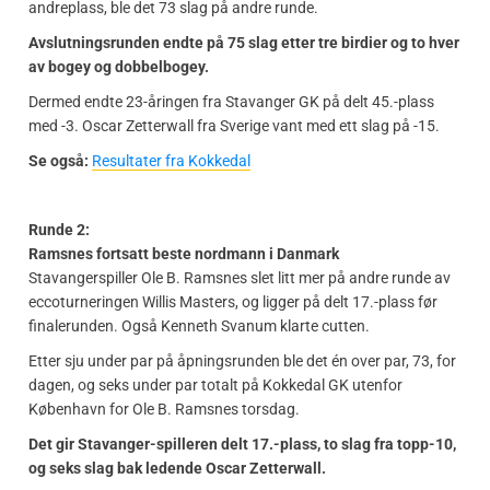
andreplass, ble det 73 slag på andre runde.
Avslutningsrunden endte på 75 slag etter tre birdier og to hver
av bogey og dobbelbogey.
Dermed endte 23-åringen fra Stavanger GK på delt 45.-plass
med -3. Oscar Zetterwall fra Sverige vant med ett slag på -15.
Se også:
Resultater fra Kokkedal
Runde 2:
Ramsnes fortsatt beste nordmann i Danmark
Stavangerspiller Ole B. Ramsnes slet litt mer på andre runde av
eccoturneringen Willis Masters, og ligger på delt 17.-plass før
finalerunden. Også Kenneth Svanum klarte cutten.
Etter sju under par på åpningsrunden ble det én over par, 73, for
dagen, og seks under par totalt på Kokkedal GK utenfor
København for Ole B. Ramsnes torsdag.
Det gir Stavanger-spilleren delt 17.-plass, to slag fra topp-10,
og seks slag bak ledende Oscar Zetterwall.