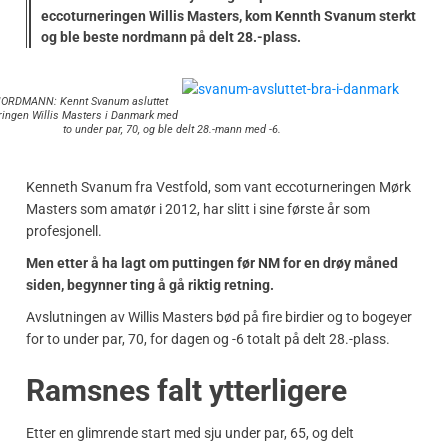
eccoturneringen Willis Masters, kom Kennth Svanum sterkt
og ble beste nordmann på delt 28.-plass.
ORDMANN: Kennt Svanum asluttet
ringen Willis Masters i Danmark med
to under par, 70, og ble delt 28.-mann med -6.
Kenneth Svanum fra Vestfold, som vant eccoturneringen Mørk
Masters som amatør i 2012, har slitt i sine første år som
profesjonell.
Men etter å ha lagt om puttingen før NM for en drøy måned
siden, begynner ting å gå riktig retning.
Avslutningen av Willis Masters bød på fire birdier og to bogeyer
for to under par, 70, for dagen og -6 totalt på delt 28.-plass.
Ramsnes falt ytterligere
Etter en glimrende start med sju under par, 65, og delt