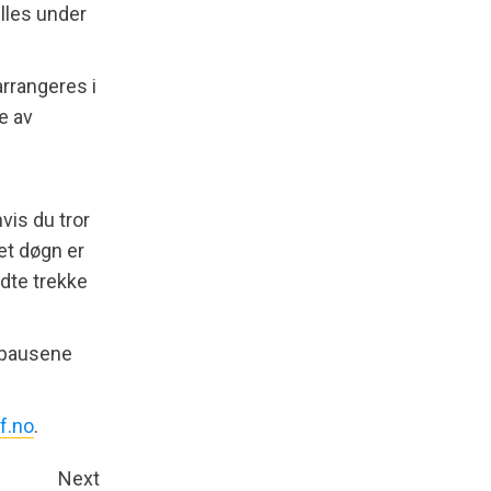
illes under
arrangeres i
e av
vis du tror
 et døgn er
dte trekke
I pausene
f.no
.
Next