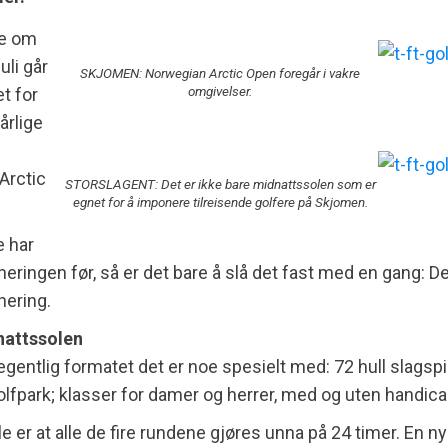
te om
uli går
SKJOMEN: Norwegian Arctic Open foregår i vakre
omgivelser.
t for
årlige
Arctic
STORSLAGENT: Det er ikke bare midnattssolen som er
egnet for å imponere tilreisende golfere på Skjomen.
e har
neringen før, så er det bare å slå det fast med en gang: De
nering.
nattssolen
 egentlig formatet det er noe spesielt med: 72 hull slagspil
fpark; klasser for damer og herrer, med og uten handica
le er at alle de fire rundene gjøres unna på 24 timer. En n