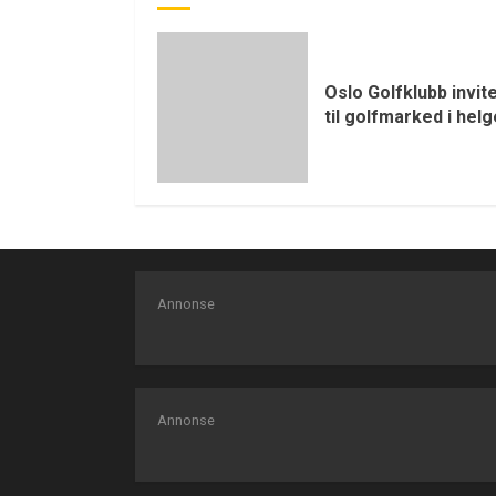
Oslo Golfklubb invit
til golfmarked i hel
Annonse
Annonse