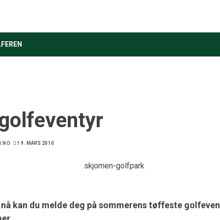
LFEREN
 golfeventyr
N.NO
19. MARS 2010
 nå kan du melde deg på sommerens tøffeste golfevent
mer.