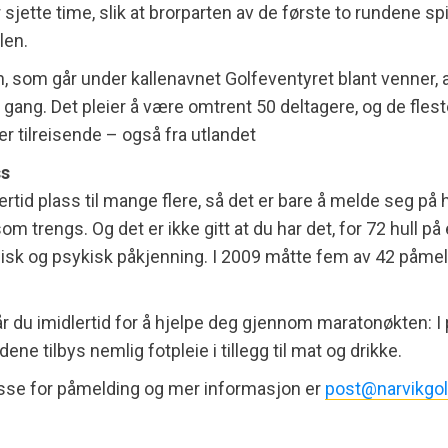
 sjette time, slik at brorparten av de første to rundene sp
len.
, som går under kallenavnet Golfeventyret blant venner, 
te gang. Det pleier å være omtrent 50 deltagere, og de flest
er tilreisende – også fra utlandet
ss
ertid plass til mange flere, så det er bare å melde seg på h
om trengs. Og det er ikke gitt at du har det, for 72 hull på
sisk og psykisk påkjenning. I 2009 måtte fem av 42 påmel
 får du imidlertid for å hjelpe deg gjennom maratonøkten: 
ne tilbys nemlig fotpleie i tillegg til mat og drikke.
sse for påmelding og mer informasjon er
post@narvikgol