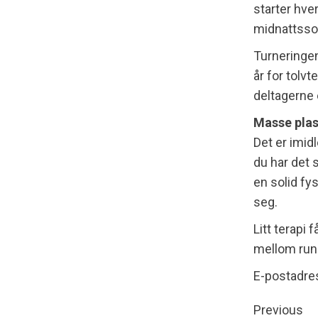
starter hver
midnattsso
Turneringen
år for tolv
deltagerne 
Masse pla
Det er imidl
du har det s
en solid fy
seg.
Litt terapi
mellom runde
E-postadre
Previous