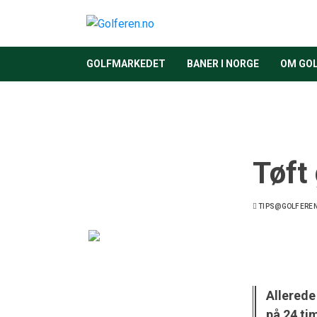
GOLFMARKEDET
BANER I NORGE
OM GO
Tøft
TIPS@GOLFERE
Allerede
på 24 ti