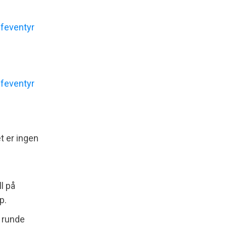
t er ingen
l på
p.
y runde