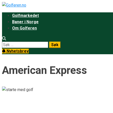
Golfmarkedet
Baner i Norge
Om Golferen
Nyhetsbrev
American Express
Nick Dunlap skrev historie