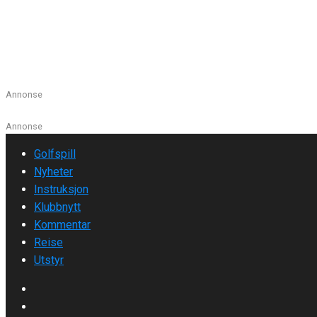
Nick Dunlap, en 20 år gammel amatør golfspiller, skrev historie
siden 1910. Dunlap sikret seg American...
Les mer
Annonse
Annonse
Golfspill
Nyheter
Instruksjon
Klubbnytt
Kommentar
Reise
Utstyr