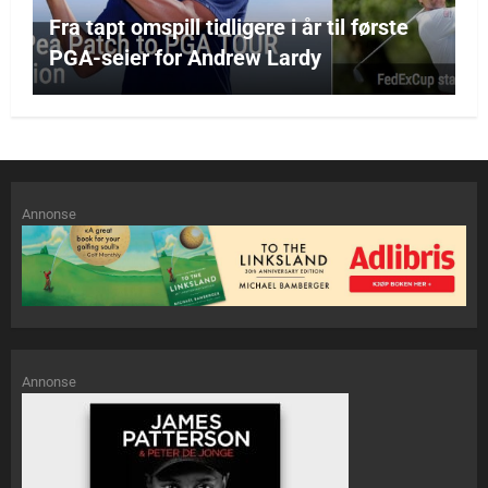
Fra tapt omspill tidligere i år til første
PGA-seier for Andrew Lardy
Annonse
Annonse