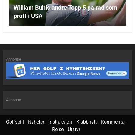
William Buhls andre Topp 5 på rad som
proff i USA
Annonse
Annonse
Golfspill
Nyheter
Instruksjon
Klubbnytt
Kommentar
Reise
Utstyr