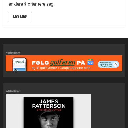
enklere å orientere seg.
LES MER
Annonse
Annonse