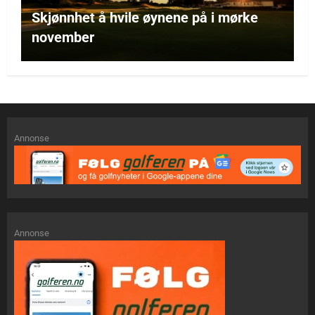
Skjønnhet å hvile øynene på i mørke
november
Annonse
Annonse