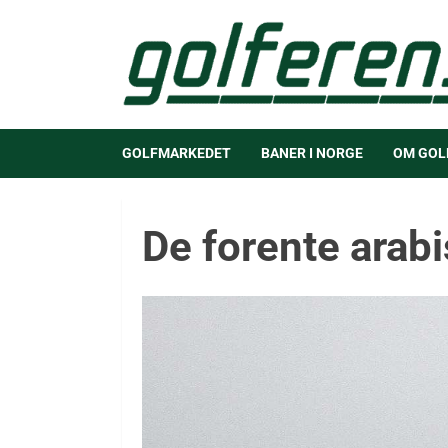
GOLFMARKEDET
BANER I NORGE
OM GOL
De forente arab