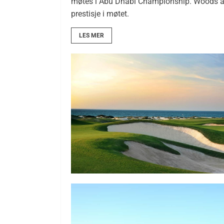
møtes i Abu Dhabi Championship. Woods avv
prestisje i møtet.
LES MER