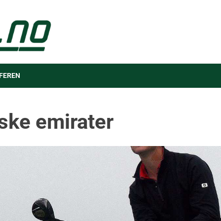
FEREN
iske emirater