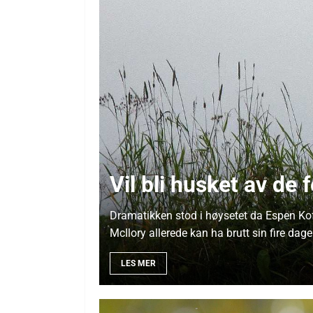
Vil bli husket av de 
Dramatikken stod i høysetet da Espen Kofs
McIlory allerede kan ha brutt sin fire dag
LES MER