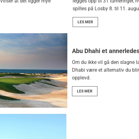
iser at det ligger mye
legges opp til 31 turneringer,
spilles på Losby 8. til 11. augu
LES MER
Abu Dhahi et annerledes
Om du ikke vil gå den slagne l
Dhabi være et alternativ du bli
opplevd.
LES MER