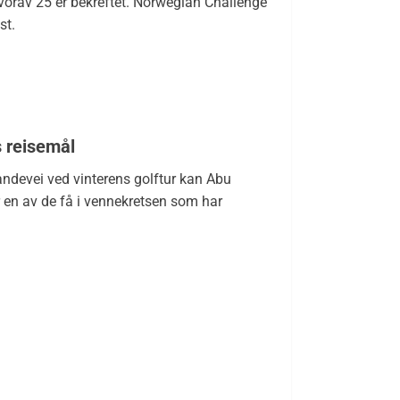
 hvorav 25 er bekreftet. Norwegian Challenge
st.
 reisemål
andevei ved vinterens golftur kan Abu
r en av de få i vennekretsen som har