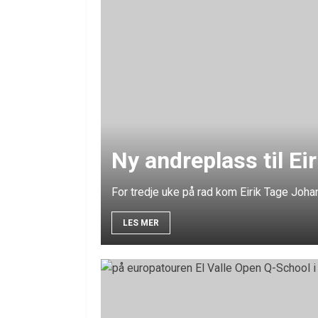
Ny andreplass til E
For tredje uke på rad kom Eirik Tage Joha
LES MER