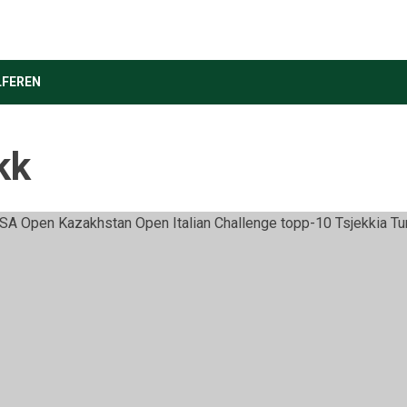
LFEREN
kk