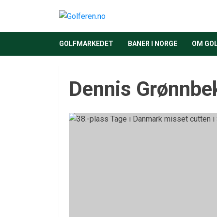
GOLFMARKEDET
BANER I NORGE
OM GO
Dennis Grønnbe