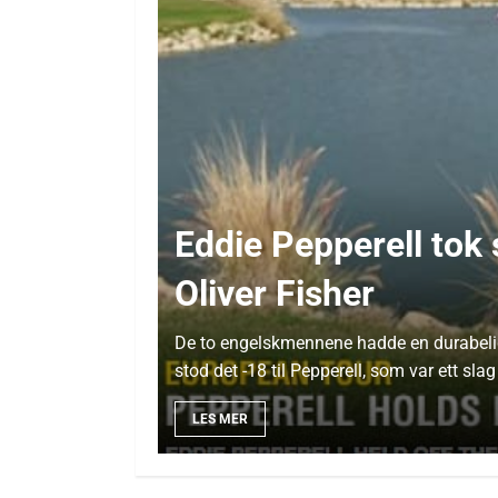
Eddie Pepperell tok 
Oliver Fisher
De to engelskmennene hadde en durabelig k
stod det -18 til Pepperell, som var ett slag
LES MER