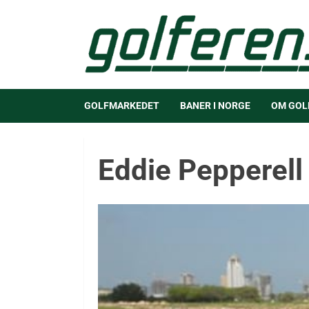
GOLFMARKEDET
BANER I NORGE
OM GOL
Eddie Pepperell