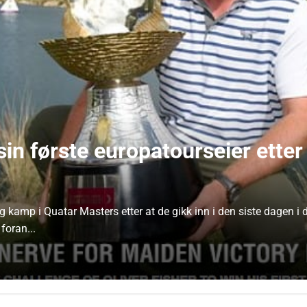
sin første europatourseier ett
amp i Quatar Masters etter at de gikk inn i den siste dagen i de
 foran...