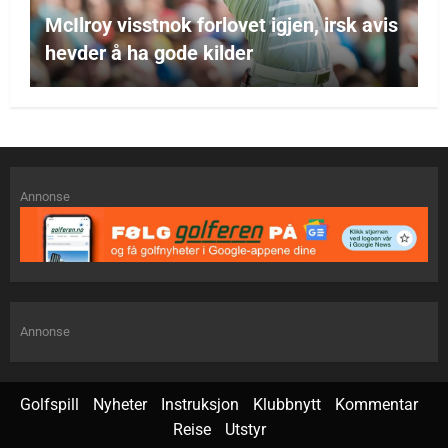
McIlroy visstnok forlovet igjen, irsk avis
hevder å ha gode kilder
Annonse
Annonse
Golfspill
Nyheter
Instruksjon
Klubbnytt
Kommentar
Reise
Utstyr