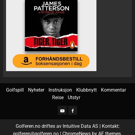
Golfspill
Nyheter
Instruksjon
Klubbnytt
Kommentar
Reise
Utstyr
Golferen.no driftes av Intuitive Data AS | Kontakt:
golferen@golferen.no
|
ChromeNews
by AF themes.