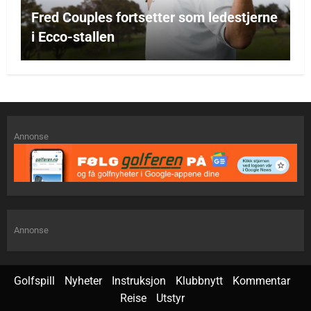
Fred Couples fortsetter som ledestjerne
i Ecco-stallen
Annonse
Annonse
Golfspill
Nyheter
Instruksjon
Klubbnytt
Kommentar
Reise
Utstyr