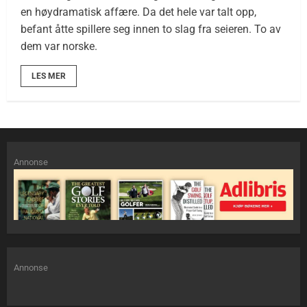
en høydramatisk affære. Da det hele var talt opp,
befant åtte spillere seg innen to slag fra seieren. To av
dem var norske.
LES MER
Annonse
Annonse