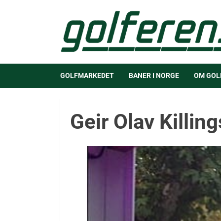
GOLFMARKEDET
BANER I NORGE
OM GOL
Geir Olav Killin