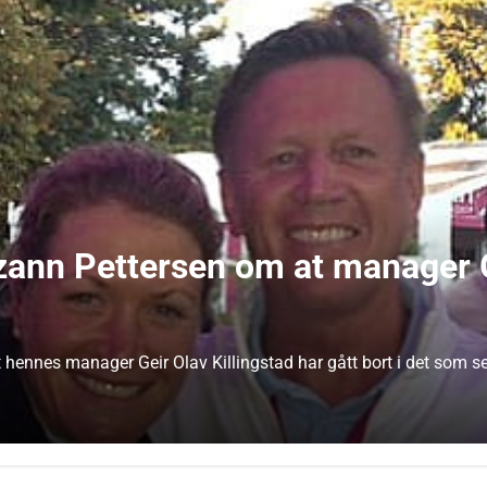
uzann Pettersen om at manager G
ennes manager Geir Olav Killingstad har gått bort i det som ser