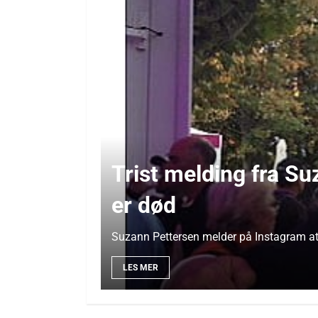
Trist melding fra S
er død
Suzann Pettersen melder på Instagram at h
LES MER