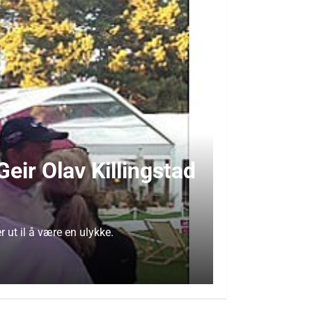
eir Olav Killingstad
 ut il å være en ulykke.