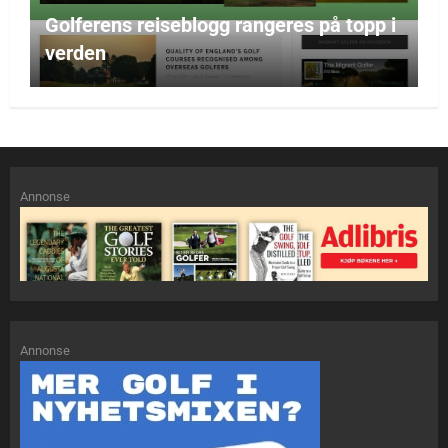
Golferens reiseblogg rangeres på topp i
verden
Annonse
Annonse