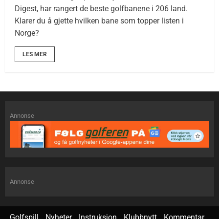
Digest, har rangert de beste golfbanene i 206 land.
Klarer du å gjette hvilken bane som topper listen i
Norge?
LES MER
Annonse
Annonse
Golfspill
Nyheter
Instruksjon
Klubbnytt
Kommentar